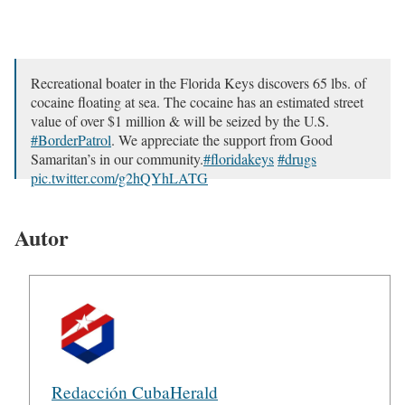
Recreational boater in the Florida Keys discovers 65 lbs. of
cocaine floating at sea. The cocaine has an estimated street
value of over $1 million & will be seized by the U.S.
#BorderPatrol
. We appreciate the support from Good
Samaritan’s in our community.
#floridakeys
#drugs
pic.twitter.com/g2hQYhLATG
— Samuel Briggs II (@USBPChiefMIP)
June 18, 2024
Autor
Redacción CubaHerald