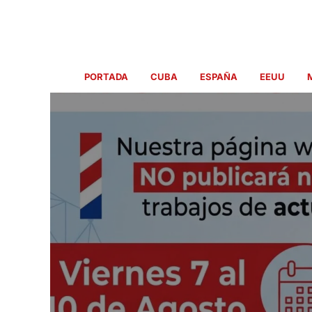
Ir
al
contenido
PORTADA
CUBA
ESPAÑA
EEUU