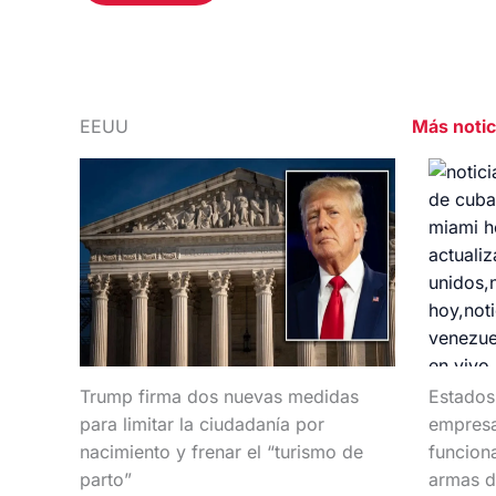
EEUU
Más noti
Trump firma dos nuevas medidas
Estados
para limitar la ciudadanía por
empresa
nacimiento y frenar el “turismo de
funcion
parto”
armas d