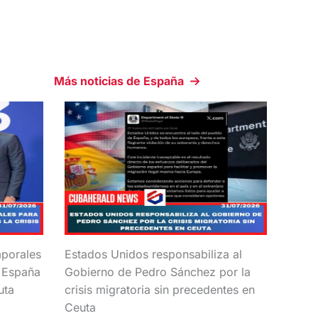
Más noticias de España
mporales
Estados Unidos responsabiliza al
e España
Gobierno de Pedro Sánchez por la
uta
crisis migratoria sin precedentes en
Ceuta