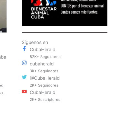
Síguenos en
CubaHerald
aba
82K+ Seguidores
cubaherald
3K+ Seguidores
@CubaHerald
és
2K+ Seguidores
CubaHerald
ba…
2K+ Suscriptores