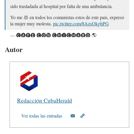
sido trasladada al hospital por falta de una ambulancia.
Yo me 💩 en todos los comunistas estos de este país, expresó
la mujer muy molesta.
pic.twitter.com/8AzsOkghPG
— 🅒🅐🅕🅔 🅒🅞🅝 🅒🅗🅘🅒🅗🅐🅡🅞 🌎
(@DiazVismar38292)
June 19, 2024
Autor
Redacción CubaHerald
Ver todas las entradas