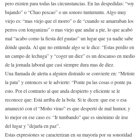
pero existen para todas las circunstancias. En las despedidas: “voy
bajando” o “Chao pescao” o un sonoro tunturuntu. Algo muy
viejo es: “mas viejo que el morro” o de “cuando se amarraban los
perros con longanizas” o mas viejo que andar a pie, lo que acabó
mal “acabo como la fiesta del guatao” un lugar que ya nadie sabe
dónde queda. Al que no entiende algo se le dice: “Estas perdío en
un campo de lechuga” y “coger un diez” es un descanso en medio
de la jornada laboral que casi siempre dura mas de diez.
Una llamada de alerta a alguien distraído se convierte en: “Metiste
la pata” y entonces se le advierte: “Ponte pa las cosas o ponte pa
esto. Por el contrario al que anda despierto y eficiente se le
reconoce que: Está arriba de la bola. Si te dicen: que ese o esa
amaneció con el “Moño virao” es que despertó de mal humor, y
lo mejor en ese caso es: “Ir tumbando” que es sinónimo de irse
del lugar y ”dejarla en paz”.
Estas expresiones se caracterizan en su mayoría por su sonoridad