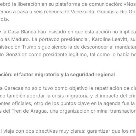
lebró la liberación en su plataforma de comunicación: «No
emos a casa a seis rehenes de Venezuela. Gracias a Ric Gre
jo!».
la Casa Blanca han insistido en que esta acción no implic
olás Maduro. La portavoz presidencial, Karoline Leavitt, s
nistración Trump sigue siendo la de desconocer al mandata
o González como presidente legítimo, tal como lo había h
ación: el factor migratorio y la seguridad regional
l a Caracas no solo tuvo como objetivo la repatriación de 
no también abordar la crisis migratoria y el impacto del c
ntes oficiales, otro de los puntos clave en la agenda fue la
del Tren de Aragua, una organización criminal transnacion
l viaja con dos directivas muy claras: garantizar que los m