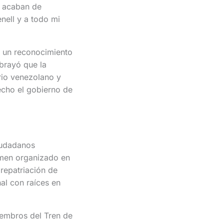
s acaban de
nell y a todo mi
a un reconocimiento
ubrayó que la
rio venezolano y
echo el gobierno de
ciudadanos
rimen organizado en
 repatriación de
al con raíces en
iembros del Tren de