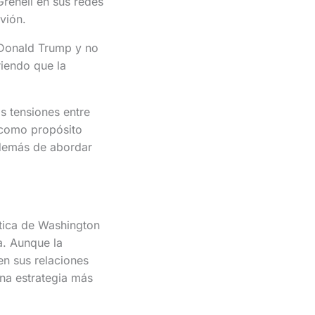
Grenell en sus redes
vión.
 Donald Trump y no
riendo que la
s tensiones entre
 como propósito
además de abordar
ítica de Washington
a. Aunque la
n sus relaciones
una estrategia más