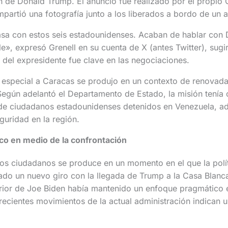
n de Donald Trump. El anuncio fue realizado por el propio 
partió una fotografía junto a los liberados a bordo de un a
asa con estos seis estadounidenses. Acaban de hablar con
e», expresó Grenell en su cuenta de X (antes Twitter), sugi
a del expresidente fue clave en las negociaciones.
o especial a Caracas se produjo en un contexto de renovada
egún adelantó el Departamento de Estado, la misión tenía
ón de ciudadanos estadounidenses detenidos en Venezuela, 
guridad en la región.
co en medio de la confrontación
stos ciudadanos se produce en un momento en el que la pol
ado un nuevo giro con la llegada de Trump a la Casa Blanc
erior de Joe Biden había mantenido un enfoque pragmático e
recientes movimientos de la actual administración indican 