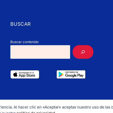
BUSCAR
Buscar contenido
periencia. Al hacer clic en «Aceptar» aceptas nuestro uso de las
ht © 2026 CubaHerald. Email:
info@cubaherald.com
Tel. +1 202