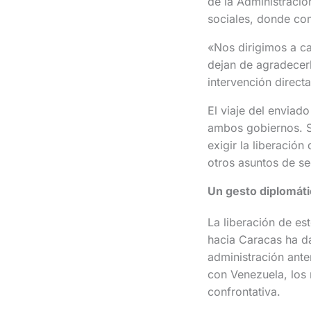
de la Administració
sociales, donde com
«Nos dirigimos a c
dejan de agradecerl
intervención direct
El viaje del enviad
ambos gobiernos. S
exigir la liberaci
otros asuntos de se
Un gesto diplomáti
La liberación de e
hacia Caracas ha d
administración ant
con Venezuela, los 
confrontativa.