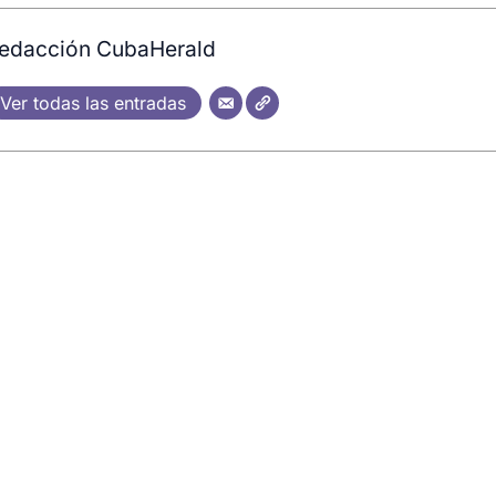
edacción CubaHerald
Ver todas las entradas