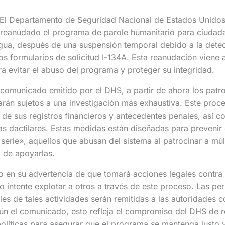
El Departamento de Seguridad Nacional de Estados Unidos
a reanudado el programa de parole humanitario para ciudad
gua, después de una suspensión temporal debido a la detec
los formularios de solicitud I-134A. Esta reanudación vien
 evitar el abuso del programa y proteger su integridad.
comunicado emitido por el DHS, a partir de ahora los patr
rán sujetos a una investigación más exhaustiva. Este proce
o de sus registros financieros y antecedentes penales, así 
las dactilares. Estas medidas están diseñadas para prevenir 
serie», aquellos que abusan del sistema al patrocinar a múl
a de apoyarlas.
o en su advertencia de que tomará acciones legales contra 
 intente explotar a otros a través de este proceso. Las pe
es de tales actividades serán remitidas a las autoridades 
ún el comunicado, esto refleja el compromiso del DHS de re
olíticas para asegurar que el programa se mantenga justo 