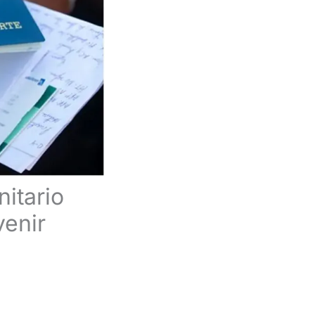
itario
enir