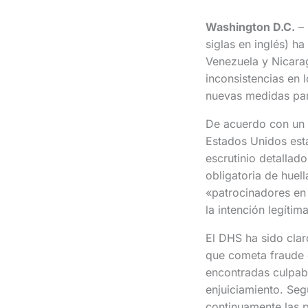
Washington D.C.
– 
siglas en inglés) h
Venezuela y Nicara
inconsistencias en 
nuevas medidas para
De acuerdo con un 
Estados Unidos esta
escrutinio detallad
obligatoria de huel
«patrocinadores en 
la intención legítim
El DHS ha sido clar
que cometa fraude o
encontradas culpabl
enjuiciamiento. Seg
continuamente las p