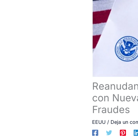
Reanudan 
con Nueva
Fraudes
EEUU
/
Deja un co