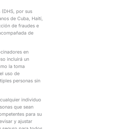
 (DHS, por sus
anos de Cuba, Haití,
ción de fraudes e
e acompañada de
ocinadores en
so incluirá un
como la toma
el uso de
tiples personas sin
cualquier individuo
rsonas que sean
competentes para su
visar y ajustar
y seguro para todos