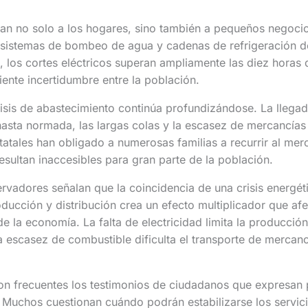
an no solo a los hogares, sino también a pequeños negocio
, sistemas de bombeo de agua y cadenas de refrigeración d
, los cortes eléctricos superan ampliamente las diez horas 
iente incertidumbre entre la población.
risis de abastecimiento continúa profundizándose. La llegad
asta normada, las largas colas y la escasez de mercancías
tatales han obligado a numerosas familias a recurrir al mer
esultan inaccesibles para gran parte de la población.
rvadores señalan que la coincidencia de una crisis energé
oducción y distribución crea un efecto multiplicador que af
e la economía. La falta de electricidad limita la producción 
la escasez de combustible dificulta el transporte de mercanc
son frecuentes los testimonios de ciudadanos que expresan
. Muchos cuestionan cuándo podrán estabilizarse los servic