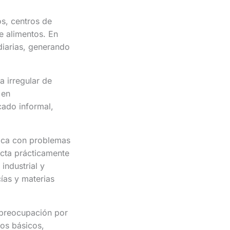
s, centros de
e alimentos. En
diarias, generando
a irregular de
 en
cado informal,
tica con problemas
ecta prácticamente
industrial y
ías y materias
 preocupación por
ios básicos,