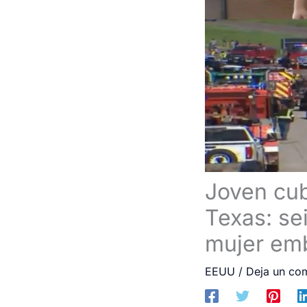
Joven cub
Texas: sei
mujer em
EEUU
/
Deja un co