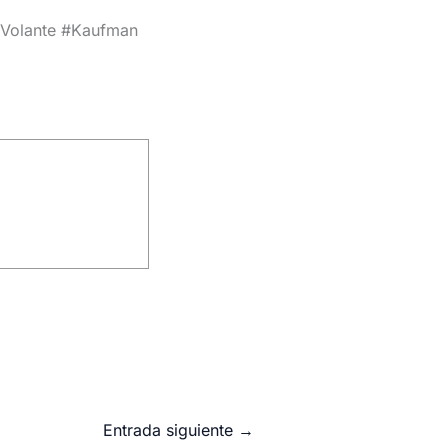
lVolante #Kaufman
Entrada siguiente
→