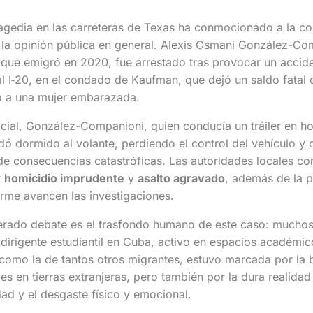
agedia en las carreteras de Texas ha conmocionado a la 
 la opinión pública en general. Alexis Osmani González-Co
ue emigró en 2020, fue arrestado tras provocar un acciden
tal I‑20, en el condado de Kaufman, que dejó un saldo fatal
o a una mujer embarazada.
icial, González-Companioni, quien conducía un tráiler en ho
ó dormido al volante, perdiendo el control del vehículo 
e consecuencias catastróficas. Las autoridades locales co
r
homicidio imprudente
y
asalto agravado
, además de la p
rme avancen las investigaciones.
rado debate es el trasfondo humano de este caso: muchos
irigente estudiantil en Cuba, activo en espacios académic
a, como la de tantos otros migrantes, estuvo marcada por la
s en tierras extranjeras, pero también por la dura realidad 
dad y el desgaste físico y emocional.