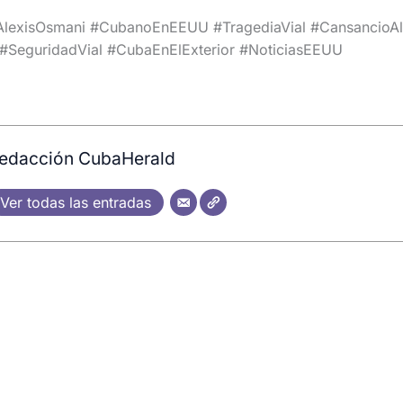
AlexisOsmani #CubanoEnEEUU #TragediaVial #CansancioA
#SeguridadVial #CubaEnElExterior #NoticiasEEUU
edacción CubaHerald
Ver todas las entradas