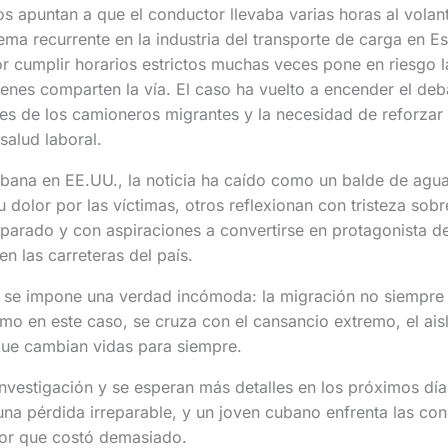
os apuntan a que el conductor llevaba varias horas al volan
lema recurrente en la industria del transporte de carga en E
r cumplir horarios estrictos muchas veces pone en riesgo la
nes comparten la vía. El caso ha vuelto a encender el deb
es de los camioneros migrantes y la necesidad de reforzar 
salud laboral.
ana en EE.UU., la noticia ha caído como un balde de agua 
 dolor por las víctimas, otros reflexionan con tristeza sob
eparado y con aspiraciones a convertirse en protagonista d
en las carreteras del país.
, se impone una verdad incómoda: la migración no siempre 
omo en este caso, se cruza con el cansancio extremo, el ais
que cambian vidas para siempre.
investigación y se esperan más detalles en los próximos día
n una pérdida irreparable, y un joven cubano enfrenta las co
ror que costó demasiado.