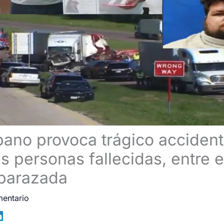
ano provoca trágico acciden
s personas fallecidas, entre e
barazada
mentario