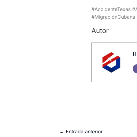
#AccidenteTexas #
#MigraciónCubana 
Autor
R
←
Entrada anterior