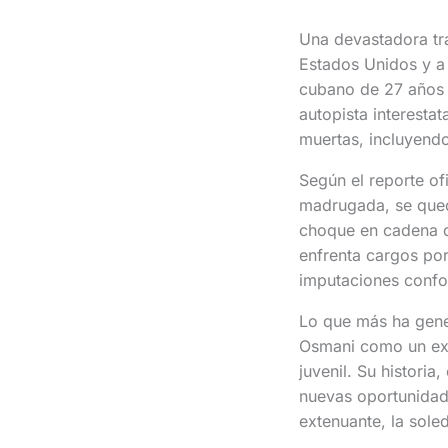
Una devastadora tr
Estados Unidos y a
cubano de 27 años q
autopista interesta
muertas, incluyend
Según el reporte of
madrugada, se qued
choque en cadena d
enfrenta cargos po
imputaciones confo
Lo que más ha gene
Osmani como un exd
juvenil. Su histori
nuevas oportunidade
extenuante, la sole