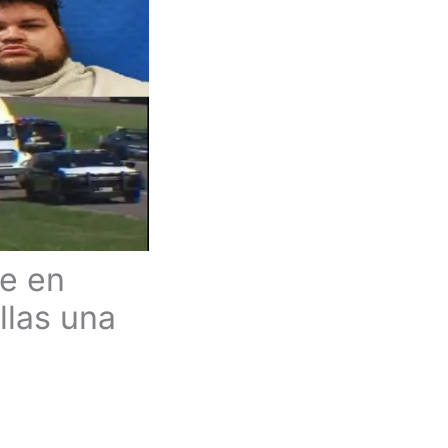
te en
llas una