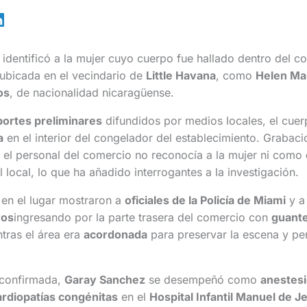
identificó a la mujer cuyo cuerpo fue hallado dentro del c
 ubicada en el vecindario de
Little Havana
, como
Helen Mas
os
, de nacionalidad nicaragüense.
portes preliminares
difundidos por medios locales, el cuer
a
en el interior del congelador del establecimiento. Grabac
 el personal del comercio no reconocía a la mujer ni como
 local, lo que ha añadido interrogantes a la investigación.
en el lugar mostraron a
oficiales de la Policía de Miami
y 
ros
ingresando por la parte trasera del comercio con
guante
ntras el área era
acordonada
para preservar la escena y per
 confirmada,
Garay Sanchez
se desempeñó como
anestesi
ardiopatías congénitas
en el
Hospital Infantil Manuel de J