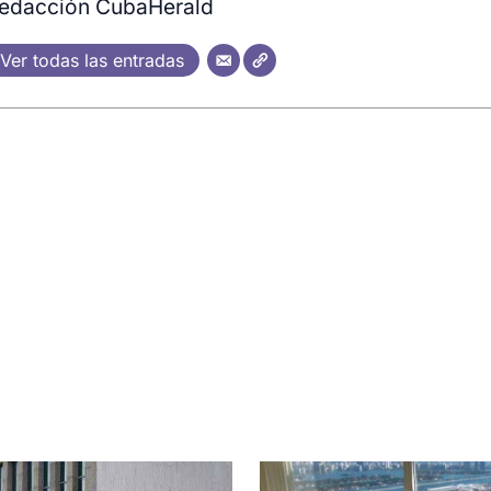
edacción CubaHerald
Ver todas las entradas