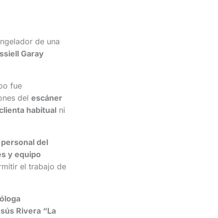
ongelador de una
siell Garay
po fue
iones del
escáner
clienta habitual
ni
a
personal del
s y equipo
mitir el trabajo de
óloga
esús Rivera “La