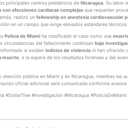
los principales centros pediátricos de
Nicaragua
. Su labor 
s con afecciones cardíacas complejas
que requerían proce
demás, realizó un
fellowship en anestesia cardiovascular p
ción en un campo que exige elevados estándares técnicos y
la
Policía de Miami
ha clasificado el caso como una
muerte
as circunstancias del fallecimiento continúan
bajo investiga
 informado si existen
indicios de violencia
ni han ofrecido d
a muerte
, a la espera de los resultados forenses y del avan
 atención pública en Miami y en Nicaragua, mientras las au
mación oficial adicional será comunicada conforme avance l
na #DollarTree #Investigación #Nicaragua #PolicíaDeMiami 