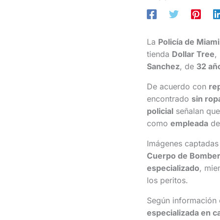
La
Policía de Miami
tienda
Dollar Tree
,
Sanchez
, de
32 añ
De acuerdo con
re
encontrado
sin rop
policial
señalan que
como
empleada
del
Imágenes captadas 
Cuerpo de Bombe
especializado
, mie
los peritos.
Según información
especializada en c