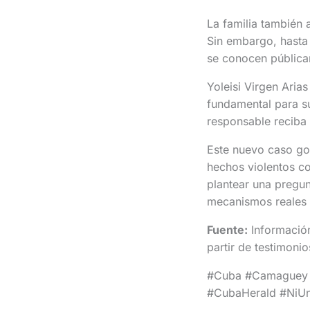
La familia también 
Sin embargo, hasta 
se conocen públicam
Yoleisi Virgen Aria
fundamental para su
responsable reciba 
Este nuevo caso go
hechos violentos co
plantear una pregu
mecanismos reales y
Fuente:
Informació
partir de testimonio
#Cuba #Camaguey #Y
#CubaHerald #NiU