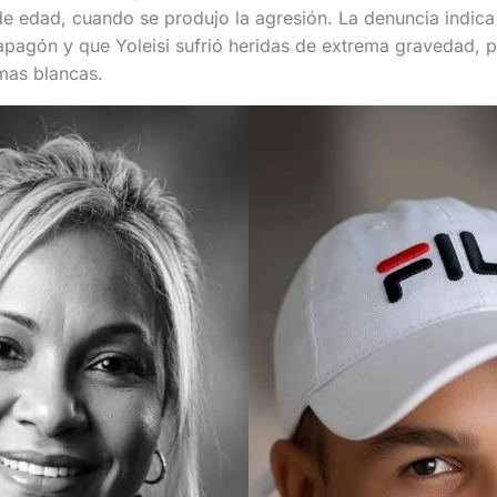
e edad, cuando se produjo la agresión. La denuncia indica
apagón y que Yoleisi sufrió heridas de extrema gravedad, 
mas blancas.