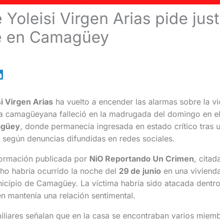
 Yoleisi Virgen Arias pide just
e en Camagüey
si Virgen Arias
ha vuelto a encender las alarmas sobre la vi
a camagüeyana falleció en la madrugada del domingo en e
agüey
, donde permanecía ingresada en estado crítico tras 
, según denuncias difundidas en redes sociales.
ormación publicada por
NiO Reportando Un Crimen
, cita
cho habría ocurrido la noche del
29 de junio
en una vivienda
icipio de Camagüey. La víctima habría sido atacada dentro
n mantenía una relación sentimental.
iliares señalan que en la casa se encontraban varios miembr