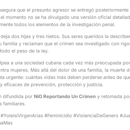
asegura que el presunto agresor se entregó posteriormente 
el momento no se ha divulgado una versión oficial detallad
ente todos los elementos de la investigación penal.
s deja dos hijas y tres nietos. Sus seres queridos la descri
 familia y reclaman que el crimen sea investigado con rigor
todo el peso de la ley.
lpea a una sociedad cubana cada vez más preocupada por 
ntra mujeres. Más allá del dolor de una familia, la muerte d
nta urgente: cuántas vidas más deben perderse antes de que
 eficaces de prevención, protección y justicia.
n difundida por
NiO Reportando Un Crimen
y retomada po
s familiares.
oleisiVirgenArias #Feminicidio #ViolenciaDeGenero #Just
naMas