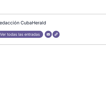
edacción CubaHerald
Ver todas las entradas