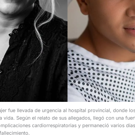
ujer fue llevada de urgencia al hospital provincial, donde l
la vida. Según el relato de sus allegados, llegó con una fue
mplicaciones cardiorrespiratorias y permaneció varios día
fallecimiento.