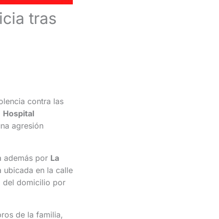
icia tras
olencia contra las
l
Hospital
una agresión
da además por
La
 ubicada en la calle
 del domicilio por
os de la familia,