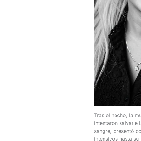
Tras el hecho, la m
intentaron salvarle 
sangre, presentó co
intensivos hasta su 