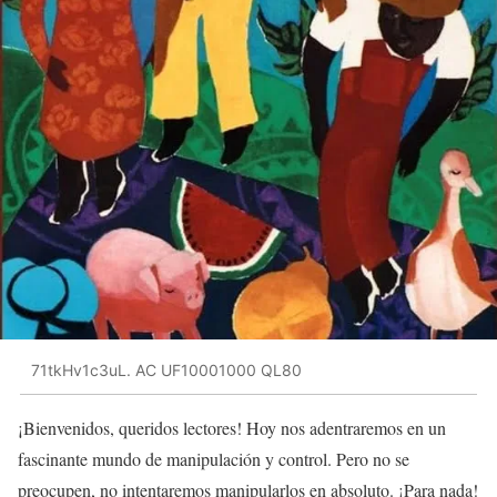
71tkHv1c3uL. AC UF10001000 QL80
¡Bienvenidos, queridos lectores! Hoy nos adentraremos en un
fascinante mundo de manipulación y control. Pero no se
preocupen, no intentaremos manipularlos en absoluto. ¡Para nada!