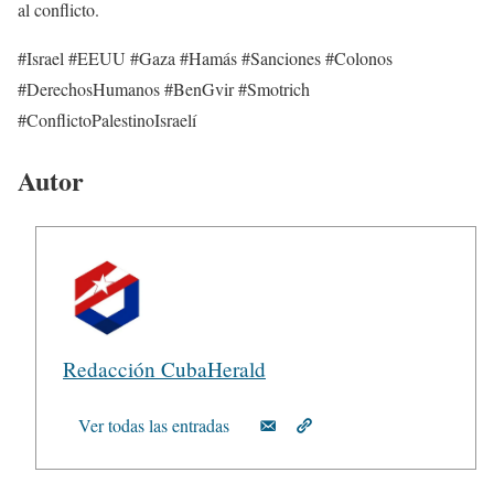
al conflicto.
#Israel #EEUU #Gaza #Hamás #Sanciones #Colonos
#DerechosHumanos #BenGvir #Smotrich
#ConflictoPalestinoIsraelí
Autor
Redacción CubaHerald
Ver todas las entradas