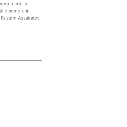
imera medalla
sillo sumó una
o Rustam Assakalov,