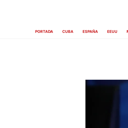
Ir
al
contenido
PORTADA
CUBA
ESPAÑA
EEUU