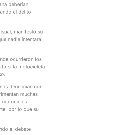
dana deberían
ando el delito
isual, manifestó su
que nadie intentara
nde ocurrieron los
do si la motocicleta
so.
anos denuncian con
erimentan muchas
a motocicleta
te, por lo que su
ando el debate