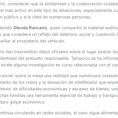
ario, consideran que la solidaridad y la colaboración ciuda
 más activo en este tipo de situaciones, especialmente cu
o público y a la vista de numerosas personas.
ntenido
Glenda Rancano
, quien compartió el material audiov
 que considera un reflejo del deterioro social y cuestionó 
xiliar al propietario del vehículo.
o han trascendido datos oficiales sobre el lugar exacto do
identidad del presunto responsable. Tampoco se ha informa
 existe alguna investigación en curso relacionada con el ca
 a poner sobre la mesa una realidad que numerosos ciudad
emento de los robos y la sensación de indefensión que exp
ntexto de dificultades económicas y escasez de bienes, un
has familias una herramienta esencial de trabajo y transpor
duro golpe económico.
ontinúa circulando en redes sociales, el caso sigue aliment