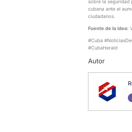
sobre la seguridad 
cubana ante el aume
ciudadanos.
Fuente de la idea:
V
#Cuba #NoticiasDe
#CubaHerald
Autor
R