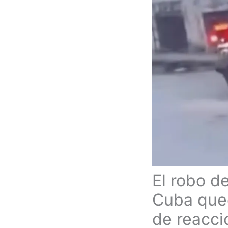
El robo d
Cuba qued
de reacci