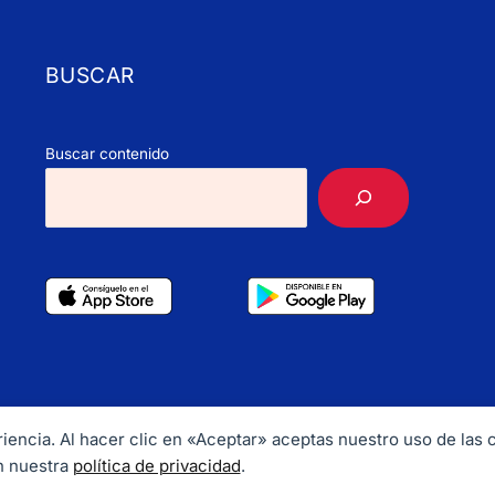
BUSCAR
Buscar contenido
periencia. Al hacer clic en «Aceptar» aceptas nuestro uso de las
ht © 2026 CubaHerald. Email:
info@cubaherald.com
Tel. +1 202
n nuestra
política de privacidad
.