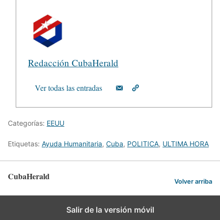
Redacción CubaHerald
Ver todas las entradas
Categorías:
EEUU
Etiquetas:
Ayuda Humanitaria
,
Cuba
,
POLITICA
,
ULTIMA HORA
CubaHerald
Volver arriba
Salir de la versión móvil