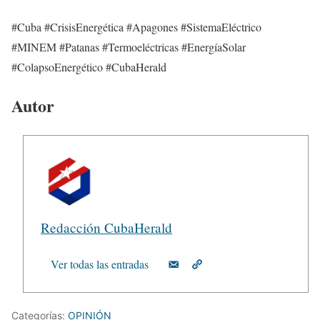
#Cuba #CrisisEnergética #Apagones #SistemaEléctrico
#MINEM #Patanas #Termoeléctricas #EnergíaSolar
#ColapsoEnergético #CubaHerald
Autor
Redacción CubaHerald
Ver todas las entradas
Categorías:
OPINIÓN