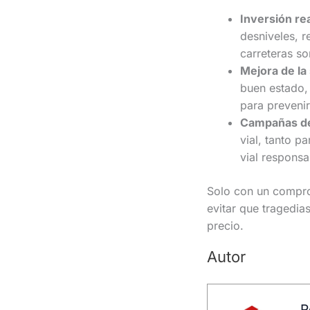
Inversión rea
desniveles, r
carreteras so
Mejora de la 
buen estado, 
para prevenir
Campañas de
vial, tanto p
vial responsa
Solo con un compro
evitar que tragedia
precio.
Autor
R