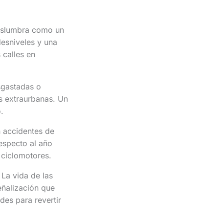
vislumbra como un
desniveles y una
 calles en
sgastadas o
as extraurbanas. Un
.
n accidentes de
especto al año
 ciclomotores.
La vida de las
eñalización que
des para revertir