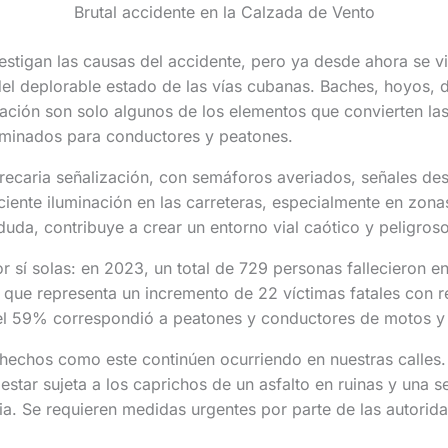
Brutal accidente en la Calzada de Vento
estigan las causas del accidente, pero ya desde ahora se 
el deplorable estado de las vías cubanas. Baches, hoyos, 
ación son solo algunos de los elementos que convierten las
minados para conductores y peatones.
recaria señalización, con semáforos averiados, señales de
ciente iluminación en las carreteras, especialmente en zon
uda, contribuye a crear un entorno vial caótico y peligroso
or sí solas: en 2023, un total de 729 personas fallecieron e
o que representa un incremento de 22 víctimas fatales con r
, el 59% correspondió a peatones y conductores de motos y
hechos como este continúen ocurriendo en nuestras calles. 
star sujeta a los caprichos de un asfalto en ruinas y una s
cia. Se requieren medidas urgentes por parte de las autorida