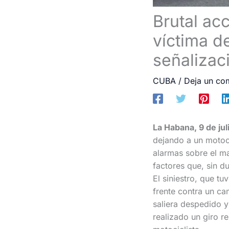
Brutal ac
víctima de
señalizac
CUBA
/
Deja un co
La Habana, 9 de ju
dejando a un motoci
alarmas sobre el mal
factores que, sin d
El siniestro, que t
frente contra un ca
saliera despedido y
realizado un giro re