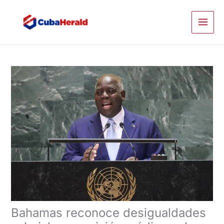
Ir
al
contenido
Bahamas reconoce desigualdades