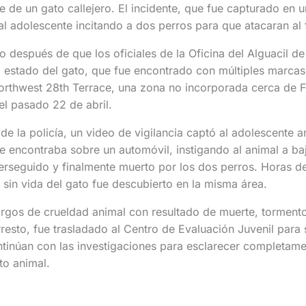
te de un gato callejero. El incidente, que fue capturado en 
 al adolescente incitando a dos perros para que atacaran al f
jo después de que los oficiales de la Oficina del Alguacil d
el estado del gato, que fue encontrado con múltiples marc
orthwest 28th Terrace, una zona no incorporada cerca de F
el pasado 22 de abril.
de la policía, un video de vigilancia captó al adolescente a
se encontraba sobre un automóvil, instigando al animal a ba
perseguido y finalmente muerto por los dos perros. Horas d
o sin vida del gato fue descubierto en la misma área.
argos de crueldad animal con resultado de muerte, torment
rresto, fue trasladado al Centro de Evaluación Juvenil para
ntinúan con las investigaciones para esclarecer completam
to animal.