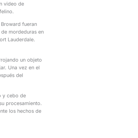
un video de
elino.
e Broward fueran
as de mordeduras en
ort Lauderdale.
rrojando un objeto
jar. Una vez en el
espués del
o y cebo de
 su procesamiento.
ente los hechos de