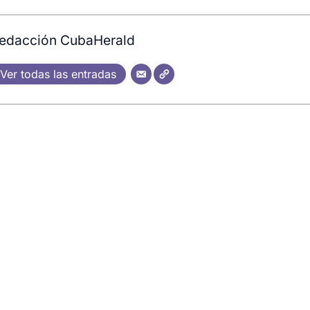
edacción CubaHerald
Ver todas las entradas