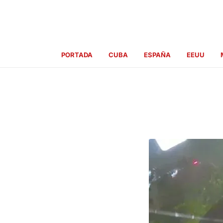
Ir
al
contenido
PORTADA
CUBA
ESPAÑA
EEUU