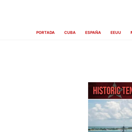
Ir
al
contenido
PORTADA
CUBA
ESPAÑA
EEUU