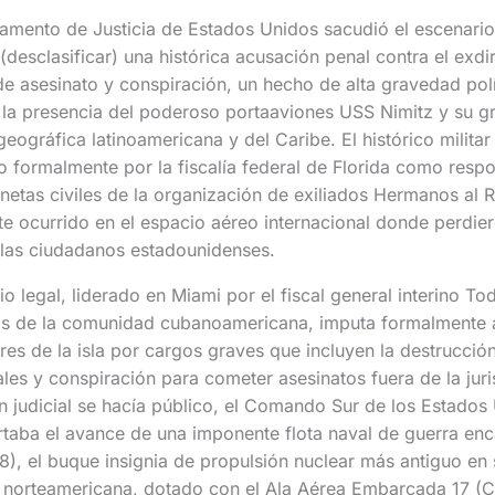
mento de Justicia de Estados Unidos sacudió el escenario 
 (desclasificar) una histórica acusación penal contra el exd
e asesinato y conspiración, un hecho de alta gravedad polí
la presencia del poderoso portaaviones USS Nimitz y su g
geográfica latinoamericana y del Caribe. El histórico milita
 formalmente por la fiscalía federal de Florida como respo
netas civiles de la organización de exiliados Hermanos al 
te ocurrido en el espacio aéreo internacional donde perdier
llas ciudadanos estadounidenses.
io legal, liderado en Miami por el fiscal general interino T
s de la comunidad cubanoamericana, imputa formalmente a
tares de la isla por cargos graves que incluyen la destrucci
es y conspiración para cometer asesinatos fuera de la juri
n judicial se hacía público, el Comando Sur de los Estados
ba el avance de una imponente flota naval de guerra enc
, el buque insignia de propulsión nuclear más antiguo en s
a norteamericana, dotado con el Ala Aérea Embarcada 17 (