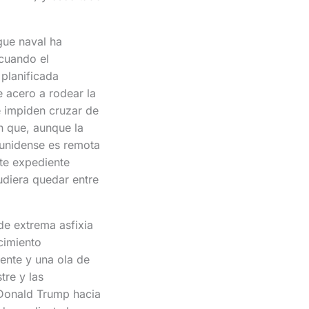
gue naval ha
cuando el
planificada
 acero a rodear la
e impiden cruzar de
n que, aunque la
dounidense es remota
ste expediente
udiera quedar entre
de extrema asfixia
cimiento
iente y una ola de
tre y las
e Donald Trump hacia