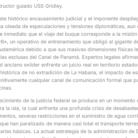
tructor guiado USS Gridley.
ste histórico encausamiento judicial y el imponente desplie
sa oleada de especulaciones y tensiones diplomáticas, aun 
 inmediato que el viaje del buque corresponde a la misión 
», un operativo de entrenamiento que obligó al gigante de
Sudamérica debido a que sus masivas dimensiones físicas l
las esclusas del Canal de Panamá. Expertos legales afirma
l anciano exlíder enfrente un juicio real en territorio esta
a histórica de no extradición de La Habana, el impacto de e
efinitivamente cualquier canal de comunicación formal que p
inas.
ecimiento de la justicia federal se produce en un momento 
 la isla, la cual enfrenta una profunda crisis de desabaste
mentos, severas restricciones en el suministro de agua corr
ue han paralizado de manera casi total el transporte terres
larias básicas. La actual estrategia de la administración d