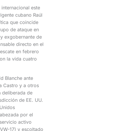
internacional este
irigente cubano Raúl
tica que coincide
rupo de ataque en
r y exgobernante de
nsable directo en el
Rescate en febrero
on la vida cuatro
odd Blanche ante
 Castro y a otros
ón deliberada de
sdicción de EE. UU.
 Unidos
abezada por el
ervicio activo
CVW-17) y escoltado