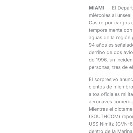
MIAMI
— El Departa
miércoles al unseal
Castro por cargos d
temporalmente con 
aguas de la región 
94 años es señalado
derribo de dos avio
de 1996, un inciden
personas, tres de e
El sorpresivo anunc
cientos de miembro
altos oficiales mili
aeronaves comercial
Mientras el dictame
(SOUTHCOM) reporta
USS Nimitz (CVN-68)
dentro de la Marin