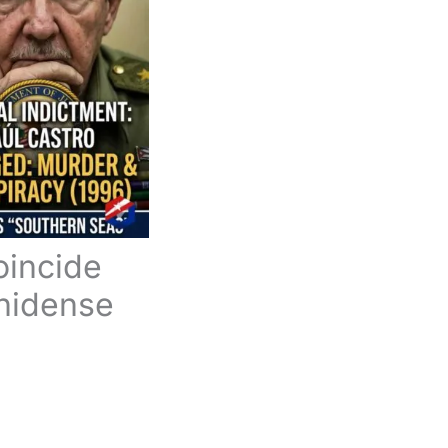
oincide
unidense