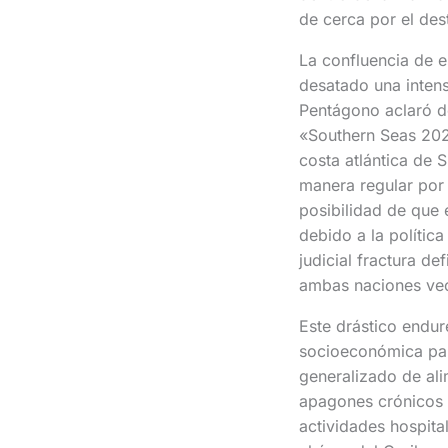
de cerca por el des
La confluencia de e
desatado una inten
Pentágono aclaró de
«Southern Seas 2026
costa atlántica de 
manera regular por 
posibilidad de que e
debido a la polític
judicial fractura d
ambas naciones vec
Este drástico endur
socioeconómica para
generalizado de ali
apagones crónicos q
actividades hospita