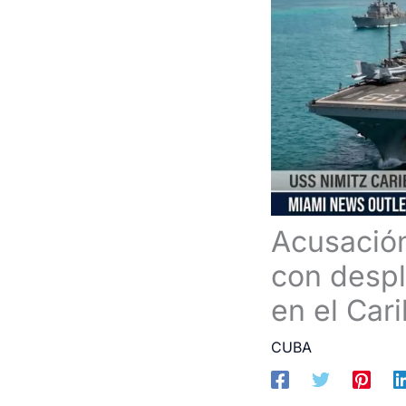
Acusación
con despl
en el Car
CUBA