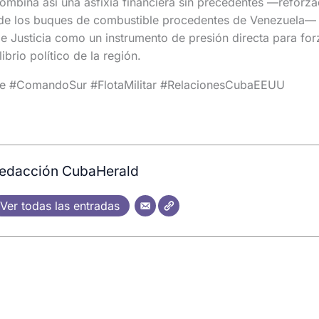
combina así una asfixia financiera sin precedentes —reforz
a de los buques de combustible procedentes de Venezuela—
 Justicia como un instrumento de presión directa para for
librio político de la región.
be #ComandoSur #FlotaMilitar #RelacionesCubaEEUU
edacción CubaHerald
Ver todas las entradas