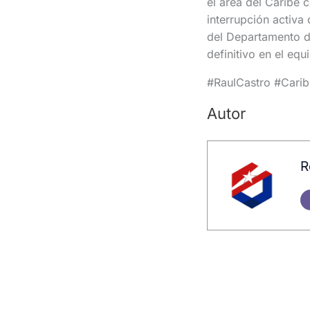
el área del Caribe 
interrupción activ
del Departamento de
definitivo en el equi
#RaulCastro #Cari
Autor
R