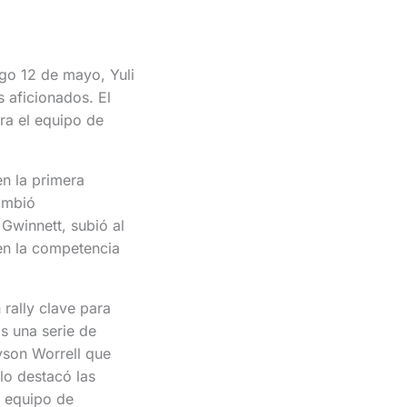
go 12 de mayo, Yuli
s aficionados. El
ara el equipo de
en la primera
cambió
Gwinnett, subió al
en la competencia
rally clave para
as una serie de
yson Worrell que
olo destacó las
e equipo de