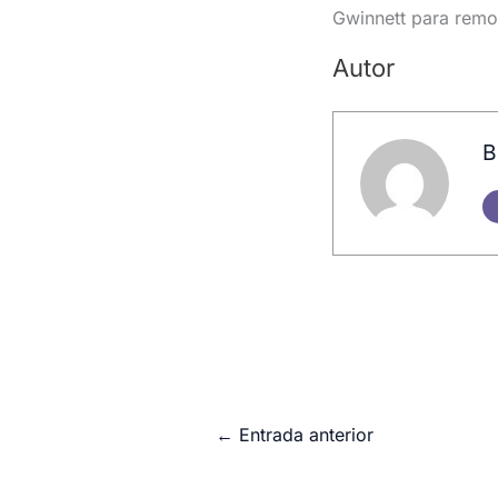
Gwinnett para remon
Autor
B
←
Entrada anterior