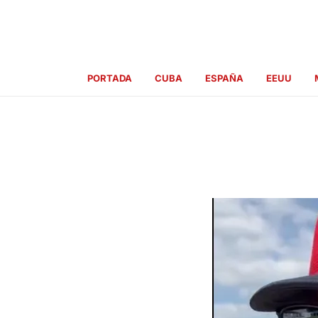
Ir
al
contenido
PORTADA
CUBA
ESPAÑA
EEUU