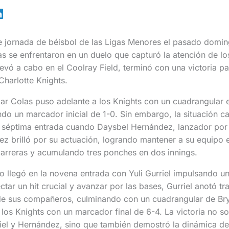
 jornada de béisbol de las Ligas Menores el pasado domin
as se enfrentaron en un duelo que capturó la atención de lo
levó a cabo en el Coolray Field, terminó con una victoria p
Charlotte Knights.
car Colas puso adelante a los Knights con un cuadrangular 
ndo un marcador inicial de 1-0. Sin embargo, la situación 
a séptima entrada cuando Daysbel Hernández, lanzador por 
z brilló por su actuación, logrando mantener a su equipo 
carreras y acumulando tres ponches en dos innings.
 llegó en la novena entrada con Yuli Gurriel impulsando un 
tar un hit crucial y avanzar por las bases, Gurriel anotó tr
de sus compañeros, culminando con un cuadrangular de Br
a los Knights con un marcador final de 6-4. La victoria no s
riel y Hernández, sino que también demostró la dinámica d