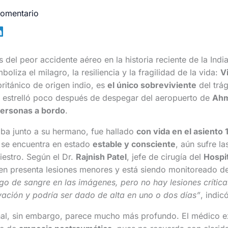
comentario
 del peor accidente aéreo en la historia reciente de la Indi
liza el milagro, la resiliencia y la fragilidad de la vida:
V
británico de origen indio, es
el único sobreviviente
del trág
e estrelló poco después de despegar del aeropuerto de
Ah
ersonas a bordo
.
aba junto a su hermano, fue hallado
con vida en el asiento 
 se encuentra en estado
estable y consciente
, aún sufre la
iestro. Según el Dr.
Rajnish Patel
, jefe de cirugía del
Hospit
oven presenta lesiones menores y está siendo monitoreado d
lgo de sangre en las imágenes, pero no hay lesiones críti
vación y podría ser dado de alta en uno o dos días”
, indicó
al, sin embargo, parece mucho más profundo. El médico 