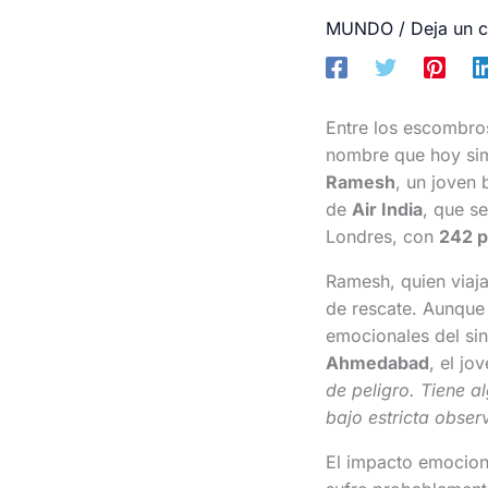
MUNDO
/
Deja un 
Entre los escombros
nombre que hoy simbo
Ramesh
, un joven 
de
Air India
, que s
Londres, con
242 p
Ramesh, quien viaj
de rescate. Aunque
emocionales del sin
Ahmedabad
, el j
de peligro. Tiene a
bajo estricta obser
El impacto emocion