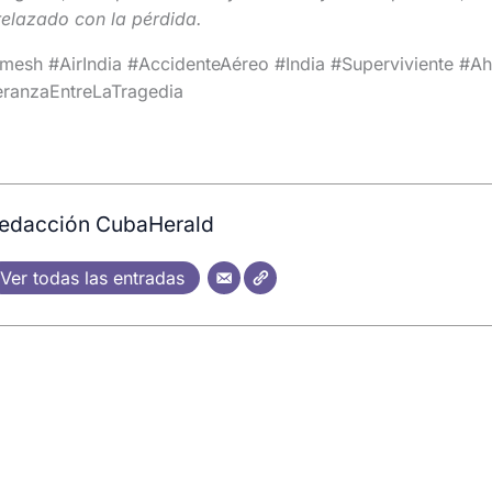
elazado con la pérdida.
esh #AirIndia #AccidenteAéreo #India #Superviviente #
ranzaEntreLaTragedia
edacción CubaHerald
Ver todas las entradas