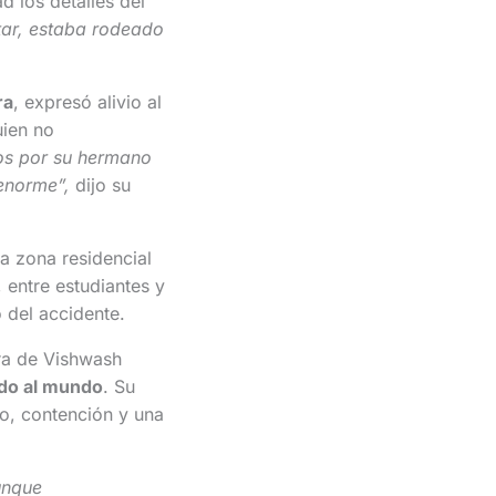
d los detalles del
tar, estaba rodeado
ra
, expresó alivio al
uien no
os por su hermano
enorme”,
dijo su
a zona residencial
, entre estudiantes y
del accidente.
ura de Vishwash
ado al mundo
. Su
po, contención y una
unque