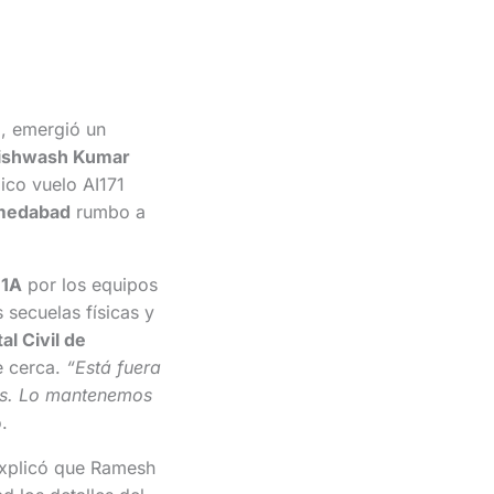
a, emergió un
ishwash Kumar
ico vuelo AI171
medabad
rumbo a
11A
por los equipos
s secuelas físicas y
al Civil de
e cerca.
“Está fuera
cas. Lo mantenemos
.
explicó que Ramesh