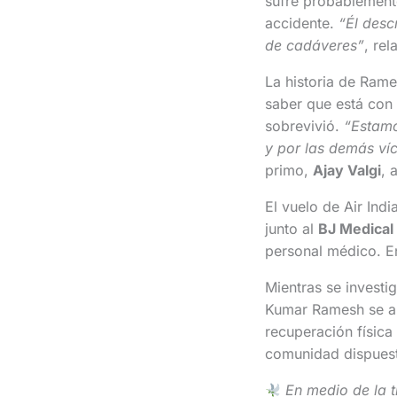
sufre probablemen
accidente.
“Él desc
de cadáveres”
, rel
La historia de Ram
saber que está con
sobrevivió.
“Estamo
y por las demás ví
primo,
Ajay Valgi
, 
El vuelo de Air Ind
junto al
BJ Medical
personal médico. En
Mientras se investig
Kumar Ramesh se 
recuperación física
comunidad dispuest
En medio de la 