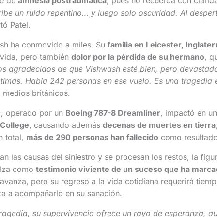
te de
amnesia postraumática
, pues no recuerda con clarida
ribe un ruido repentino… y luego solo oscuridad. Al desper
ató Patel.
esh ha conmovido a miles. Su
familia en Leicester, Inglater
 vida, pero también
dolor por la pérdida de su hermano
, q
s agradecidos de que Vishwash esté bien, pero devastad
ctimas. Había 242 personas en ese vuelo. Es una tragedia 
a medios británicos.
ia, operado por un
Boeing 787-8 Dreamliner
, impactó en un
 College
, causando además
decenas de muertes en tierra
 total,
más de 290 personas han fallecido
como resultado 
an las causas del siniestro y se procesan los restos, la fig
alza como
testimonio viviente de un suceso que ha marc
 avanza, pero su regreso a la vida cotidiana requerirá tiem
a a acompañarlo en su sanación.
tragedia, su supervivencia ofrece un rayo de esperanza, a