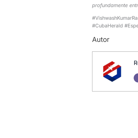
profundamente entr
#VishwashKumarRam
#CubaHerald #Espe
Autor
R