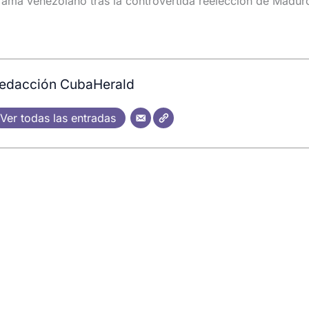
rama venezolano tras la controvertida reelección de Madur
edacción CubaHerald
Ver todas las entradas