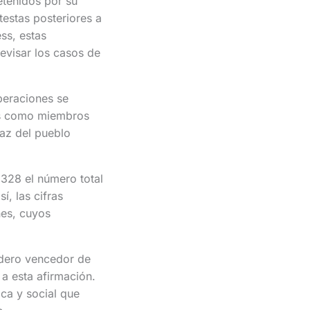
etenidos por su
testas posteriores a
ss, estas
revisar los casos de
beraciones se
dos como miembros
paz del pueblo
 328 el número total
í, las cifras
nes, cuyos
adero vencedor de
a esta afirmación.
ica y social que