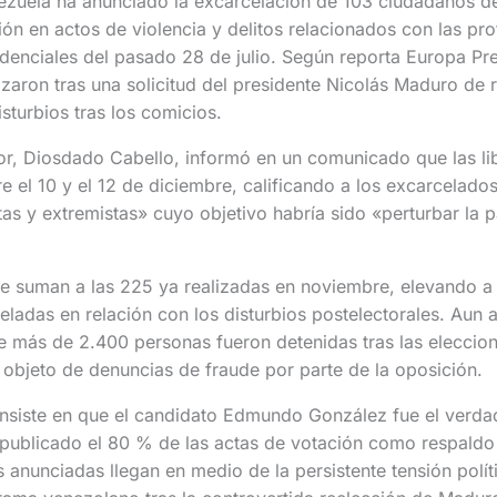
ezuela ha anunciado la excarcelación de 103 ciudadanos d
ión en actos de violencia y delitos relacionados con las pro
idenciales del pasado 28 de julio. Según reporta Europa Pre
lizaron tras una solicitud del presidente Nicolás Maduro de 
sturbios tras los comicios.
rior, Diosdado Cabello, informó en un comunicado que las li
re el 10 y el 12 de diciembre, calificando a los excarcela
tas y extremistas» cuyo objetivo habría sido «perturbar la 
se suman a las 225 ya realizadas en noviembre, elevando a
ladas en relación con los disturbios postelectorales. Aun as
ue más de 2.400 personas fueron detenidas tras las eleccio
 objeto de denuncias de fraude por parte de la oposición.
 insiste en que el candidato Edmundo González fue el verd
 publicado el 80 % de las actas de votación como respaldo 
 anunciadas llegan en medio de la persistente tensión polít