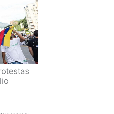
rotestas
lio