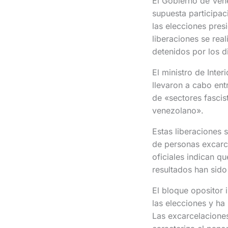
El Gobierno de Ven
supuesta participac
las elecciones pres
liberaciones se rea
detenidos por los di
El ministro de Inte
llevaron a cabo ent
de «sectores fascis
venezolano».
Estas liberaciones 
de personas excarce
oficiales indican q
resultados han sido
El bloque opositor
las elecciones y ha
Las excarcelaciones