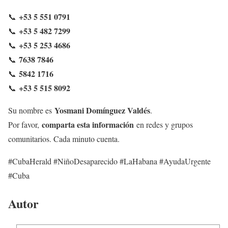
+53 5 551 0791
📞
+53 5 482 7299
📞
+53 5 253 4686
📞
7638 7846
📞
5842 1716
📞
+53 5 515 8092
📞
Yosmani Domínguez Valdés
Su nombre es
.
comparta esta información
Por favor,
en redes y grupos
comunitarios. Cada minuto cuenta.
#CubaHerald #NiñoDesaparecido #LaHabana #AyudaUrgente
#Cuba
Autor