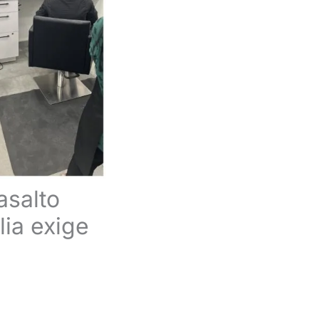
asalto
ia exige