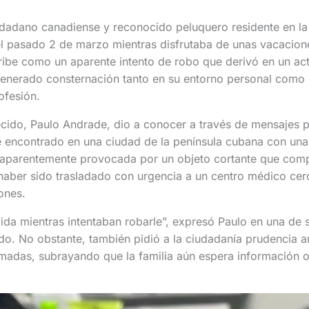
udadano canadiense y reconocido peluquero residente en la
el pasado 2 de marzo mientras disfrutaba de unas vacacion
ribe como un aparente intento de robo que derivó en un act
generado consternación tanto en su entorno personal como
ofesión.
ecido, Paulo Andrade, dio a conocer a través de mensajes 
e encontrado en una ciudad de la península cubana con una
, aparentemente provocada por un objeto cortante que com
 haber sido trasladado con urgencia a un centro médico cer
iones.
vida mientras intentaban robarle”, expresó Paulo en una de 
do. No obstante, también pidió a la ciudadanía prudencia an
madas, subrayando que la familia aún espera información of