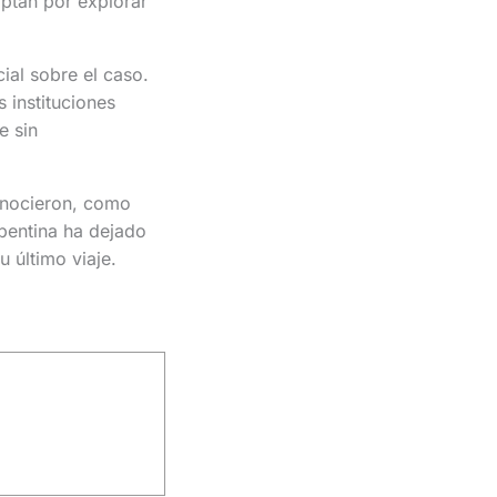
ptan por explorar
ial sobre el caso.
 instituciones
e sin
onocieron, como
pentina ha dejado
 último viaje.