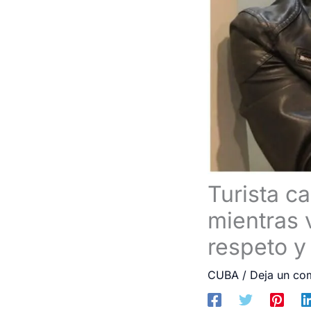
Turista c
mientras 
respeto y
CUBA
/
Deja un co