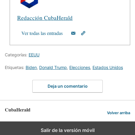
Redacción CubaHerald
Ver todas las entradas
Categorías:
EEUU
Etiquetas:
Biden
,
Donald Trump
,
Elecciones
,
Estados Unidos
Deja un comentario
CubaHerald
Volver arriba
Salir de la versión móvil