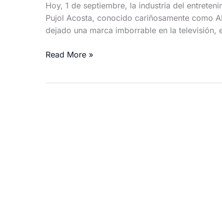
Hoy, 1 de septiembre, la industria del entrete
Pujol Acosta, conocido cariñosamente como Alb
dejado una marca imborrable en la televisión, el
Albertico
Read More »
Pujol
celebra
su
63
cumpleaños:
Un
ícono
del
cine
y
la
televisión
cubana