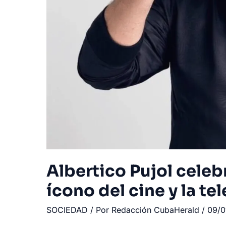
Albertico Pujol cele
ícono del cine y la t
SOCIEDAD
/ Por
Redacción CubaHerald
/
09/