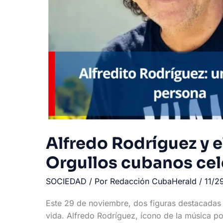
Alfredo Rodríguez y e
Orgullos cubanos ce
SOCIEDAD
/ Por
Redacción CubaHerald
/
11/2
Este 29 de noviembre, dos figuras destacadas
vida. Alfredo Rodríguez, ícono de la música p