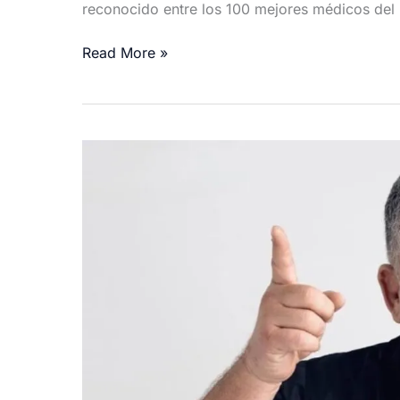
reconocido entre los 100 mejores médicos del
Alfredo
Read More »
Rodríguez
y
el
Dr.
Pablo
Odeley:
Orgullos
cubanos
celebran
sus
cumpleaños