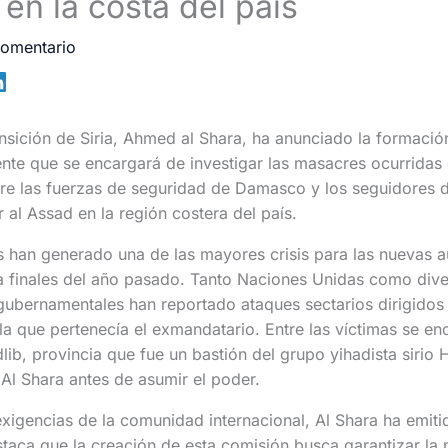
en la costa del país
comentario
ansición de Siria, Ahmed al Shara, ha anunciado la formaci
nte que se encargará de investigar las masacres ocurridas 
tre las fuerzas de seguridad de Damasco y los seguidores 
 al Assad en la región costera del país.
 han generado una de las mayores crisis para las nuevas a
 a finales del año pasado. Tanto Naciones Unidas como div
ubernamentales han reportado ataques sectarios dirigidos c
la que pertenecía el exmandatario. Entre las víctimas se en
ib, provincia que fue un bastión del grupo yihadista sirio H
Al Shara antes de asumir el poder.
exigencias de la comunidad internacional, Al Shara ha emit
staca que la creación de esta comisión busca garantizar la p