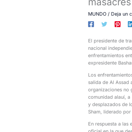
masacres 
MUNDO
/
Deja un 
El presidente de tr
nacional independie
enfrentamientos en
expresidente Bashar
Los enfrentamientos
salida de Al Assad
organizaciones no g
comunidad alauí, a 
y desplazados de Idl
Sham, liderado por 
En respuesta a las 
oficial en la que de