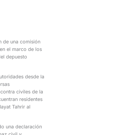
ón de una comisión
en el marco de los
del depuesto
utoridades desde la
ersas
ontra civiles de la
cuentran residentes
ayat Tahrir al
ido una declaración
az civil y