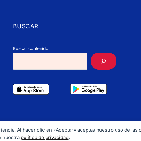
BUSCAR
Buscar contenido
periencia. Al hacer clic en «Aceptar» aceptas nuestro uso de las
ht © 2026 CubaHerald. Email:
info@cubaherald.com
Tel. +1 202
n nuestra
política de privacidad
.