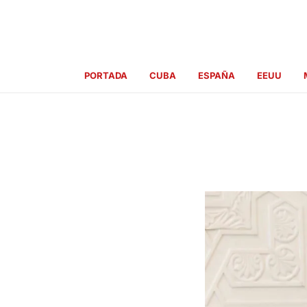
Ir
al
contenido
PORTADA
CUBA
ESPAÑA
EEUU