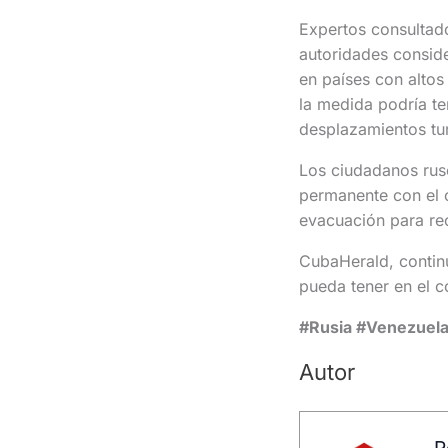
Expertos consultado
autoridades consid
en países con altos
la medida podría te
desplazamientos tur
Los ciudadanos rus
permanente con el c
evacuación para reci
CubaHerald, continu
pueda tener en el 
#Rusia #Venezuela
Autor