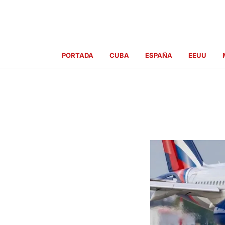
Ir
al
contenido
PORTADA
CUBA
ESPAÑA
EEUU