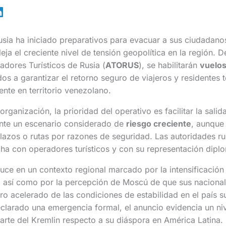
usia ha iniciado preparativos para evacuar a sus ciudadan
eja el creciente nivel de tensión geopolítica en la región. 
dores Turísticos de Rusia (
ATORUS
), se habilitarán
vuelo
os a garantizar el retorno seguro de viajeros y residentes
nte en territorio venezolano.
rganización, la prioridad del operativo es facilitar la sali
nte un escenario considerado de
riesgo creciente
, aunque 
lazos o rutas por razones de seguridad. Las autoridades r
ha con operadores turísticos y con su representación dipl
uce en un contexto regional marcado por la intensificación
es, así como por la percepción de Moscú de que sus naciona
oro acelerado de las condiciones de estabilidad en el país 
clarado una emergencia formal, el anuncio evidencia un ni
arte del Kremlin respecto a su diáspora en América Latina.