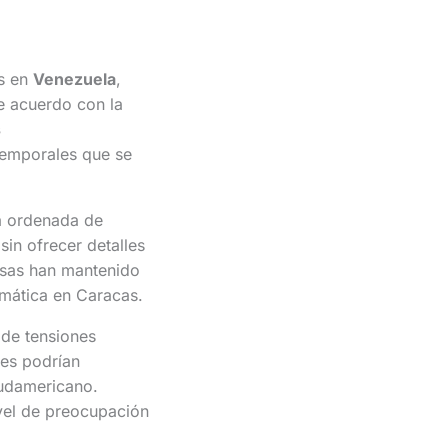
os en
Venezuela
,
De acuerdo con la
s
 temporales que se
da ordenada de
sin ofrecer detalles
usas han mantenido
omática en Caracas.
 de tensiones
les podrían
sudamericano.
vel de preocupación