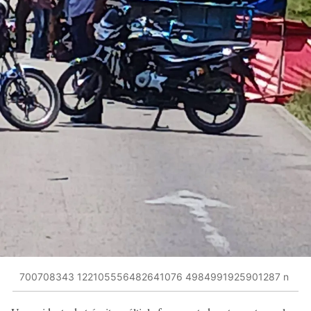
700708343 122105556482641076 4984991925901287 n