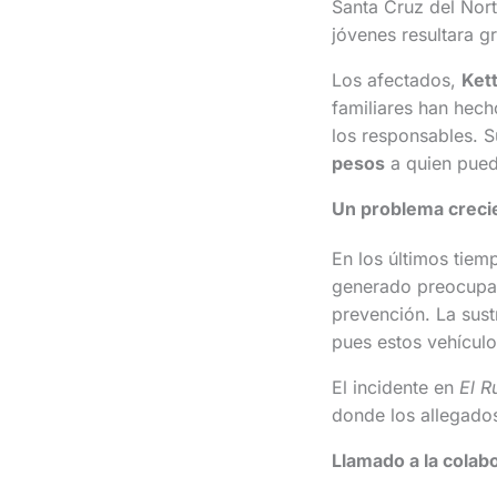
Santa Cruz del Nort
jóvenes resultara g
Los afectados,
Ket
familiares han hech
los responsables. 
pesos
a quien pued
Un problema creci
En los últimos tiem
generado preocupac
prevención. La sust
pues estos vehícul
El incidente en
El R
donde los allegados
Llamado a la colab