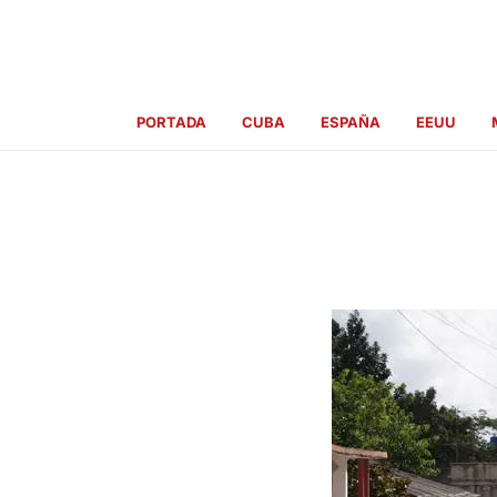
Ir
al
contenido
PORTADA
CUBA
ESPAÑA
EEUU