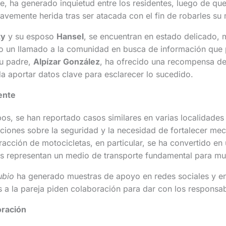
e, ha generado inquietud entre los residentes, luego de qu
ravemente herida tras ser atacada con el fin de robarles su 
ty
y su esposo
Hansel
, se encuentran en estado delicado, 
o un llamado a la comunidad en busca de información que p
Su padre,
Alpízar González
, ha ofrecido una recompensa d
a aportar datos clave para esclarecer lo sucedido.
ente
pos, se han reportado casos similares en varias localidades 
iones sobre la seguridad y la necesidad de fortalecer me
racción de motocicletas, en particular, se ha convertido en 
os representan un medio de transporte fundamental para mu
ubio
ha generado muestras de apoyo en redes sociales y e
 a la pareja piden colaboración para dar con los responsab
oración