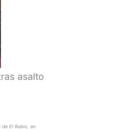
ras asalto
d de
El Rubio
, en