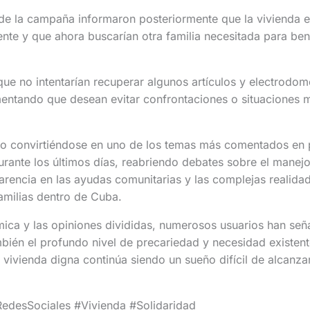
de la campaña informaron posteriormente que la vivienda 
te y que ahora buscarían otra familia necesitada para bene
ue no intentarían recuperar algunos artículos y electrodom
mentando que desean evitar confrontaciones o situaciones 
do convirtiéndose en uno de los temas más comentados en 
urante los últimos días, reabriendo debates sobre el mane
sparencia en las ayudas comunitarias y las complejas realida
amilias dentro de Cuba.
mica y las opiniones divididas, numerosos usuarios han señ
ambién el profundo nivel de precariedad y necesidad existen
 vivienda digna continúa siendo un sueño difícil de alcanza
edesSociales #Vivienda #Solidaridad