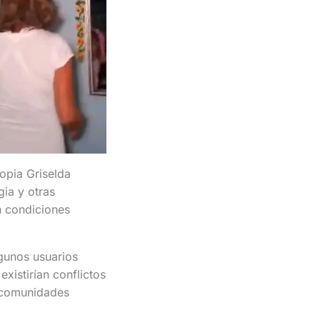
opia Griselda
ia y otras
n condiciones
gunos usuarios
xistirían conflictos
n comunidades