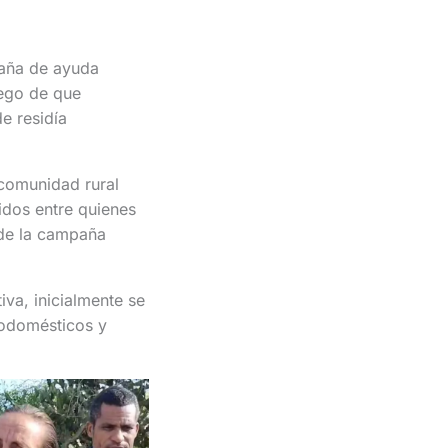
paña de ayuda
uego de que
e residía
 comunidad rural
idos entre quienes
 de la campaña
iva, inicialmente se
rodomésticos y