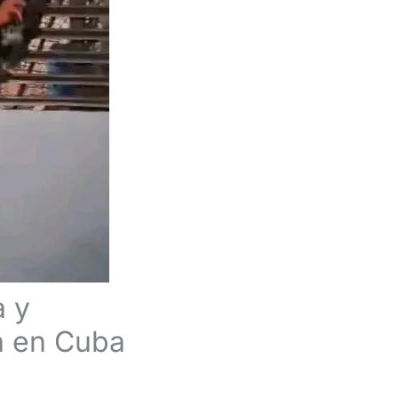
a y
a en Cuba