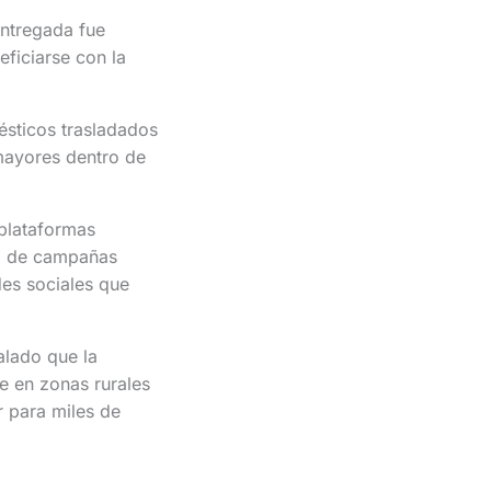
entregada fue
ficiarse con la
ésticos trasladados
mayores dentro de
plataformas
jo de campañas
des sociales que
alado que la
te en zonas rurales
r para miles de