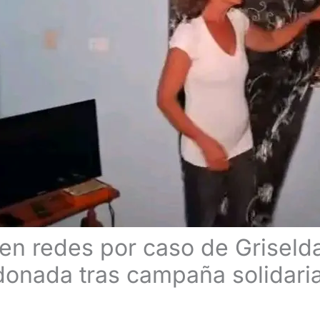
en redes por caso de Griseld
donada tras campaña solidari