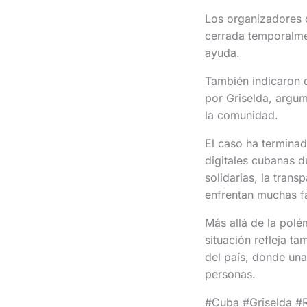
Los organizadores 
cerrada temporalmen
ayuda.
También indicaron q
por Griselda, argu
la comunidad.
El caso ha termina
digitales cubanas d
solidarias, la tran
enfrentan muchas f
Más allá de la polé
situación refleja t
del país, donde una
personas.
#Cuba #Griselda #R