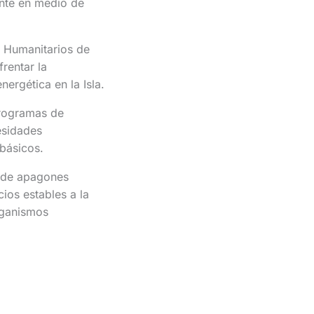
nte en medio de
s Humanitarios de
rentar la
ergética en la Isla.
programas de
esidades
básicos.
o de apagones
ios estables a la
rganismos