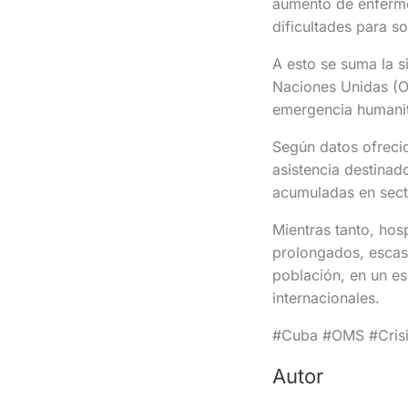
aumento de enfer
dificultades para s
A esto se suma la s
Naciones Unidas (O
emergencia humanita
Según datos ofreci
asistencia destinad
acumuladas en secto
Mientras tanto, ho
prolongados, escase
población, en un e
internacionales.
#Cuba #OMS #Crisi
Autor