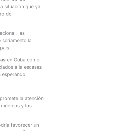
na situación que ya
ro de
cional, las
o seriamente la
país.
das
en Cuba como
ciados a la escasez
n esperando
promete la atención
s médicos y los
odría favorecer un