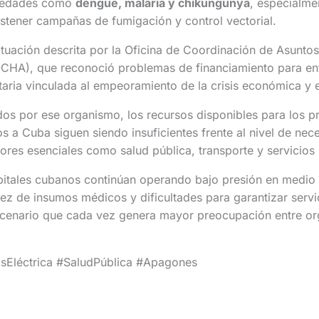
medades como
dengue, malaria y chikungunya
, especialme
ostener campañas de fumigación y control vectorial.
ituación descrita por la Oficina de Coordinación de Asunto
CHA), que reconoció problemas de financiamiento para enf
ria vinculada al empeoramiento de la crisis económica y en
dos por ese organismo, los recursos disponibles para los 
os a Cuba siguen siendo insuficientes frente al nivel de nec
res esenciales como salud pública, transporte y servicios 
spitales cubanos continúan operando bajo presión en medi
z de insumos médicos y dificultades para garantizar servic
scenario que cada vez genera mayor preocupación entre o
sEléctrica #SaludPública #Apagones