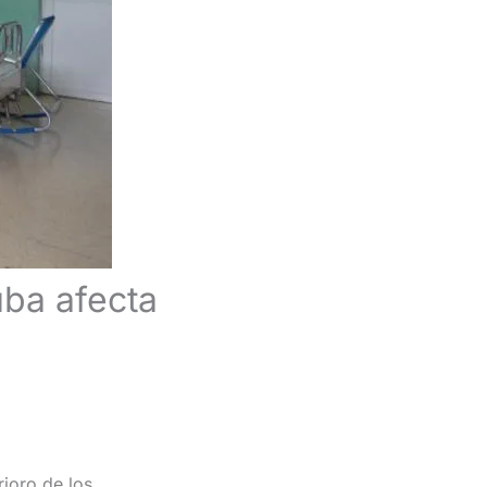
uba afecta
ioro de los