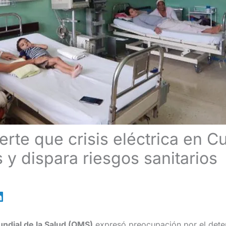
rte que crisis eléctrica en C
 y dispara riesgos sanitarios
ndial de la Salud (OMS)
expresó preocupación por el deter