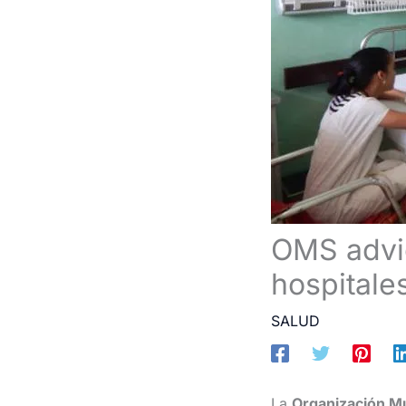
OMS advie
hospitales
SALUD
La
Organización Mu