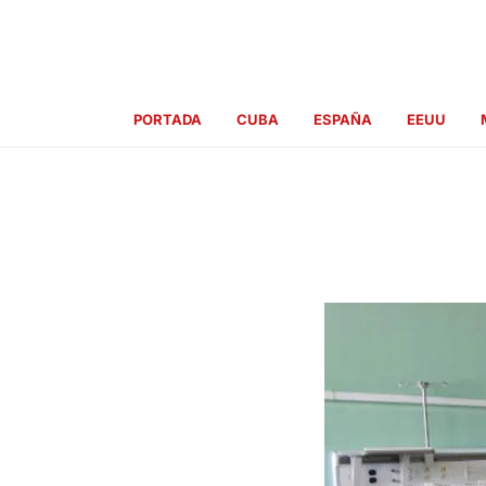
Ir
al
contenido
PORTADA
CUBA
ESPAÑA
EEUU