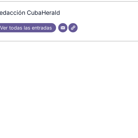
edacción CubaHerald
Ver todas las entradas