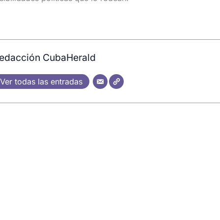
edacción CubaHerald
Ver todas las entradas