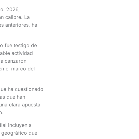
bol 2026,
n calibre. La
es anteriores, ha
o fue testigo de
able actividad
s alcanzaron
en el marco del
 que ha cuestionado
tas que han
una clara apuesta
o.
al incluyen a
o geográfico que