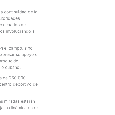
a continuidad de la
utoridades
escenarios de
gos involucrando al
en el campo, sino
 expresar su apoyo o
 producido
lio cubano.
ás de 250,000
centro deportivo de
as miradas estarán
a la dinámica entre