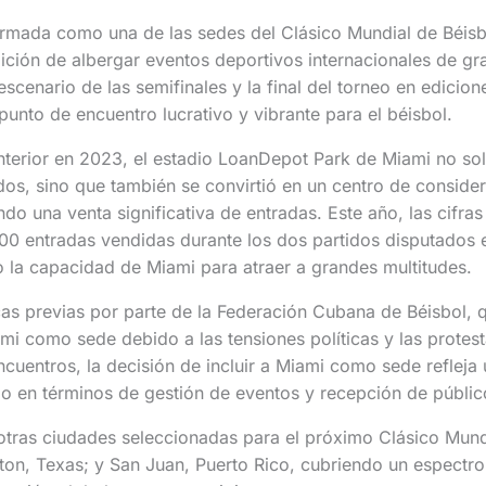
irmada como una de las sedes del Clásico Mundial de Béis
ición de albergar eventos deportivos internacionales de gra
scenario de las semifinales y la final del torneo en edicion
unto de encuentro lucrativo y vibrante para el béisbol.
nterior en 2023, el estadio LoanDepot Park de Miami no sol
os, sino que también se convirtió en un centro de consider
o una venta significativa de entradas. Este año, las cifra
00 entradas vendidas durante los dos partidos disputados 
 la capacidad de Miami para atraer a grandes multitudes.
icas previas por parte de la Federación Cubana de Béisbol,
mi como sede debido a las tensiones políticas y las protes
uentros, la decisión de incluir a Miami como sede refleja 
o en términos de gestión de eventos y recepción de públic
tras ciudades seleccionadas para el próximo Clásico Mundi
ton, Texas; y San Juan, Puerto Rico, cubriendo un espectr