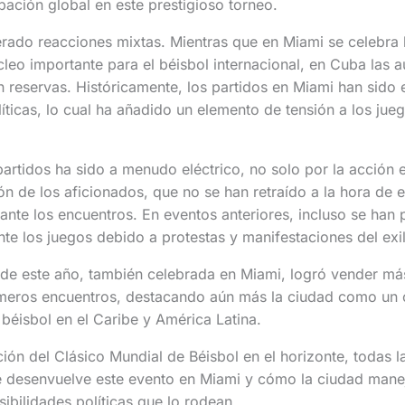
pación global en este prestigioso torneo.
rado reacciones mixtas. Mientras que en Miami se celebra l
eo importante para el béisbol internacional, en Cuba las a
 reservas. Históricamente, los partidos en Miami han sido 
íticas, lo cual ha añadido un elemento de tensión a los jue
partidos ha sido a menudo eléctrico, no solo por la acción 
ón de los aficionados, que no se han retraído a la hora de
nte los encuentros. En eventos anteriores, incluso se han
nte los juegos debido a protestas y manifestaciones del exi
e de este año, también celebrada en Miami, logró vender m
imeros encuentros, destacando aún más la ciudad como un 
 béisbol en el Caribe y América Latina.
ión del Clásico Mundial de Béisbol en el horizonte, todas l
 desenvuelve este evento en Miami y cómo la ciudad manej
sibilidades políticas que lo rodean.