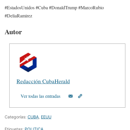
#EstadosUnidos #Cuba #DonaldTrump #MarcoRubio
#DeliaRamirez
Autor
Redacción CubaHerald
Ver todas las entradas
Categorías:
CUBA
,
EEUU
Etiquetas:
POLITICA