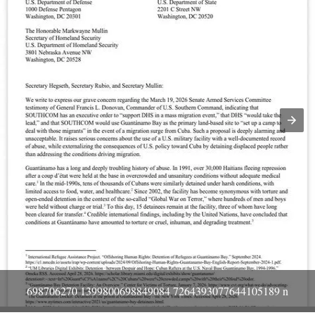
698706270 1399800698849084 7264393077644105189 n