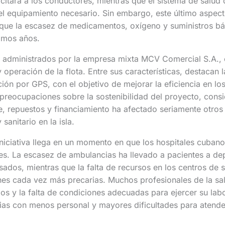
itará a los conductores, mientras que el sistema de salud 
el equipamiento necesario. Sin embargo, este último aspec
 que la escasez de medicamentos, oxígeno y suministros bá
timos años.
n administrados por la empresa mixta MCV Comercial S.A.,
operación de la flota. Entre sus características, destacan l
ción por GPS, con el objetivo de mejorar la eficiencia en lo
 preocupaciones sobre la sostenibilidad del proyecto, cons
e, repuestos y financiamiento ha afectado seriamente otros 
sanitario en la isla.
iniciativa llega en un momento en que los hospitales cuban
tes. La escasez de ambulancias ha llevado a pacientes a d
sados, mientras que la falta de recursos en los centros de 
nes cada vez más precarias. Muchos profesionales de la s
rios y la falta de condiciones adecuadas para ejercer su lab
ias con menos personal y mayores dificultades para atender