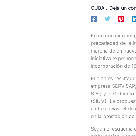
CUBA
/
Deja un co
En un contexto de p
precariedad de la i
marcha de un nuevo
iniciativa experime
incorporación de 15
El plan es resultad
empresa SERVISAP; 
S.A.; y el Gobiern
(SIUM). La propuest
ambulancias, el det
en la prestación de
Según el esquema di