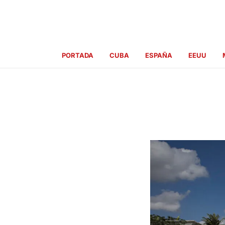
Ir
al
contenido
PORTADA
CUBA
ESPAÑA
EEUU