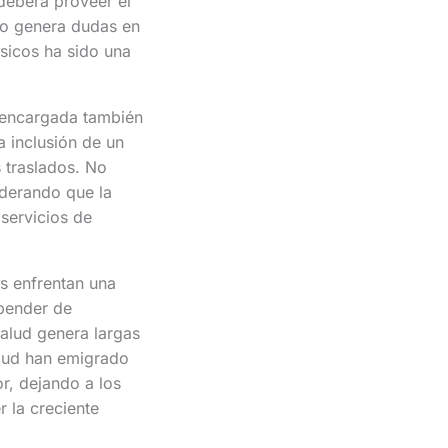
deberá proveer el
to genera dudas en
sicos ha sido una
 encargada también
a inclusión de un
s traslados. No
iderando que la
servicios de
os enfrentan una
epender de
salud genera largas
alud han emigrado
or, dejando a los
 la creciente