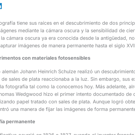
otografía tiene sus raíces en el descubrimiento de dos princi
ágenes mediante la cámara oscura y la sensibilidad de ciert
 la cámara oscura ya era conocida desde la antigüedad, no 
pturar imágenes de manera permanente hasta el siglo XVII
rimentos con materiales fotosensibles
ico alemán Johann Heinrich Schulze realizó un descubrimiento
de sales de plata reaccionaba a la luz. Sin embargo, sus 
 la fotografía tal como la conocemos hoy. Más adelante, al
 Thomas Wedgwood hizo el primer intento documentado de 
izando papel tratado con sales de plata. Aunque logró obt
ontró una manera de fijar las imágenes de forma permanent
afía permanente
ficativo ocurrió en 1826 o 1827, cuando el inventor francé