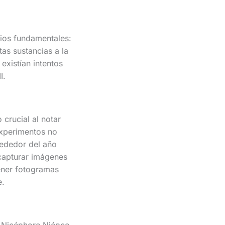
pios fundamentales:
as sustancias a la
existían intentos
I.
 crucial al notar
experimentos no
rededor del año
capturar imágenes
ener fotogramas
e.
s Nicéphore Niépce