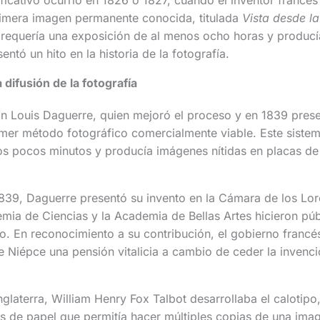
primera imagen permanente conocida, titulada
Vista desde l
 requería una exposición de al menos ocho horas y produc
entó un hito en la historia de la fotografía.
 difusión de la fotografía
n Louis Daguerre, quien mejoró el proceso y en 1839 prese
imer método fotográfico comercialmente viable. Este sistem
os pocos minutos y producía imágenes nítidas en placas de
839, Daguerre presentó su invento en la Cámara de los Lore
mia de Ciencias y la Academia de Bellas Artes hicieron públ
o. En reconocimiento a su contribución, el gobierno franc
e Niépce una pensión vitalicia a cambio de ceder la invenc
Inglaterra, William Henry Fox Talbot desarrollaba el calotip
s de papel que permitía hacer múltiples copias de una ima