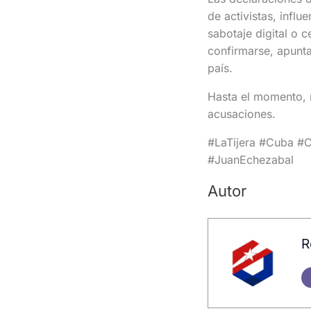
de activistas, infl
sabotaje digital o 
confirmarse, apunta
país.
Hasta el momento, n
acusaciones.
#LaTijera #Cuba #C
#JuanEchezabal
Autor
R