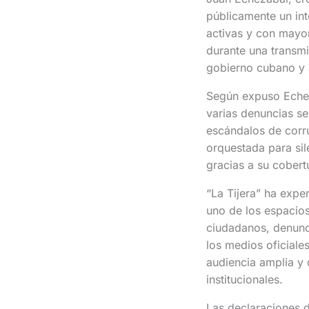
públicamente un int
activas y con mayor
durante una transmi
gobierno cubano y a
Según expuso Echezá
varias denuncias sen
escándalos de corru
orquestada para sil
gracias a su cobert
“La Tijera” ha exp
uno de los espacio
ciudadanos, denunci
los medios oficiales
audiencia amplia y d
institucionales.
Las declaraciones d