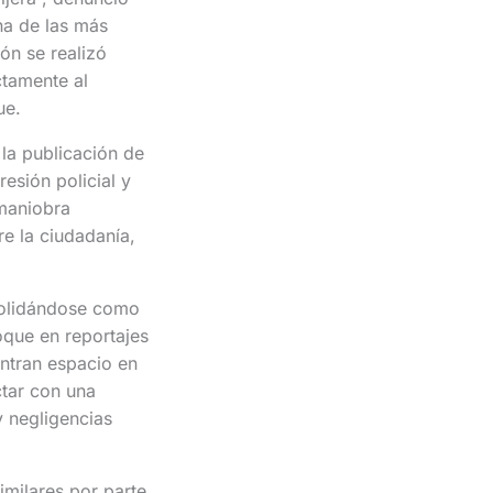
na de las más
ón se realizó
ctamente al
ue.
 la publicación de
esión policial y
 maniobra
re la ciudadanía,
nsolidándose como
que en reportajes
ntran espacio en
ctar con una
y negligencias
imilares por parte