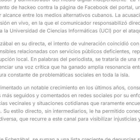
ento de hackeo contra la página de Facebook del portal, u
 alcance entre los medios alternativos cubanos. La acusaci
sión en vivo, en la que el comunicador responsabilizó dire
 la Universidad de Ciencias Informáticas (UCI) por el ataq
bal en su directa, el intento de vulneración coincidió con
sibles relacionadas con servicios públicos deficientes, repr
pción local. En palabras del periodista, se trataría de una
enciar una voz crítica que ha ganado amplia resonancia ent
ura constante de problemáticas sociales en toda la isla.
erimentado un notable crecimiento en los últimos años, co
s más seguidos y comentados en redes sociales por su enfo
as vecinales y situaciones cotidianas que raramente encue
. Su estilo directo, sin intermediarios, le ha permitido cone
iversa, que recurre a este canal para visibilizar injusticias 
e Echezábal, se suman a una lista creciente de denuncias s