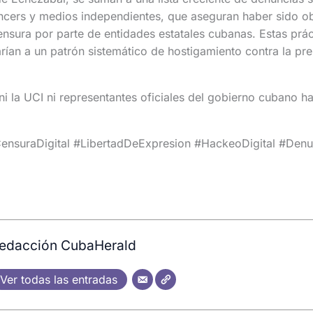
uencers y medios independientes, que aseguran haber sido ob
censura por parte de entidades estatales cubanas. Estas prác
rían a un patrón sistemático de hostigamiento contra la pren
i la UCI ni representantes oficiales del gobierno cubano h
ensuraDigital #LibertadDeExpresion #HackeoDigital #Denu
edacción CubaHerald
Ver todas las entradas