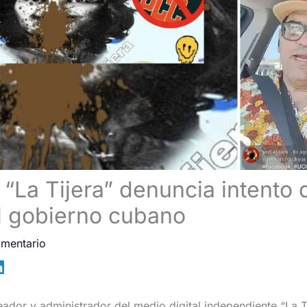
“La Tijera” denuncia intento
l gobierno cubano
omentario
ador y administrador del medio digital independiente “La T