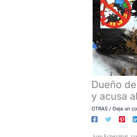
Dueño de 
y acusa a
OTRAS
/
Deja un c
Juan Echezábal, cre