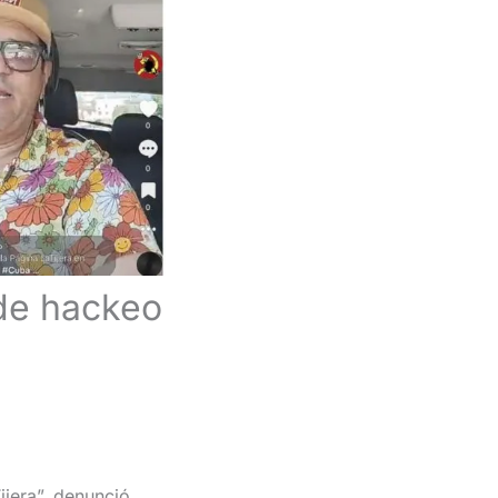
 de hackeo
ijera”, denunció