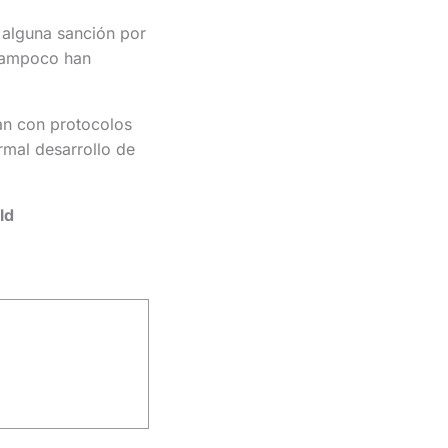
 alguna sanción por
. Tampoco han
an con protocolos
rmal desarrollo de
ld