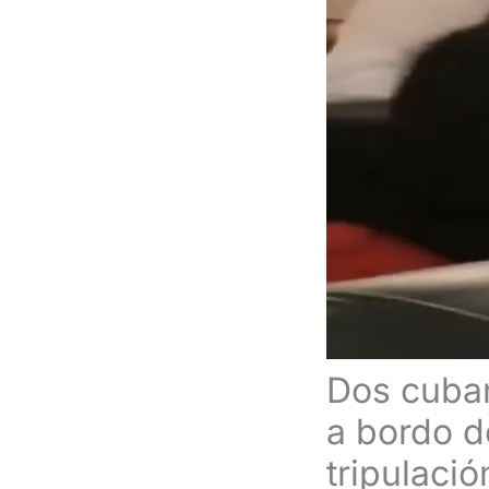
Dos cuban
a bordo d
tripulació