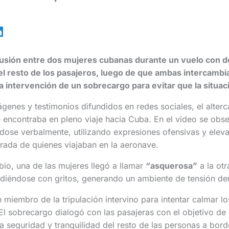
usión entre dos mujeres cubanas durante un vuelo con des
el resto de los pasajeros, luego de que ambas intercambia
la intervención de un sobrecargo para evitar que la situac
enes y testimonios difundidos en redes sociales, el alterc
e encontraba en pleno viaje hacia Cuba. En el video se obse
dose verbalmente, utilizando expresiones ofensivas y eleva
irada de quienes viajaban en la aeronave.
bio, una de las mujeres llegó a llamar
“asquerosa”
a la ot
diéndose con gritos, generando un ambiente de tensión den
n miembro de la tripulación intervino para intentar calmar l
 El sobrecargo dialogó con las pasajeras con el objetivo de 
la seguridad y tranquilidad del resto de las personas a bord