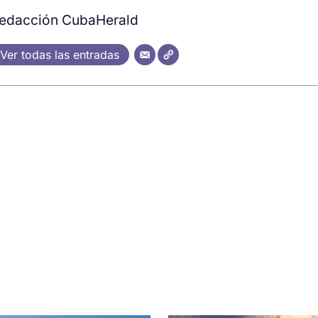
edacción CubaHerald
Ver todas las entradas