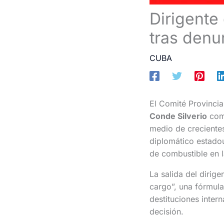
Dirigente
tras denu
CUBA
El Comité Provinci
Conde Silverio
como
medio de crecientes
diplomático estad
de combustible en l
La salida del dirig
cargo”, una fórmula
destituciones inter
decisión.