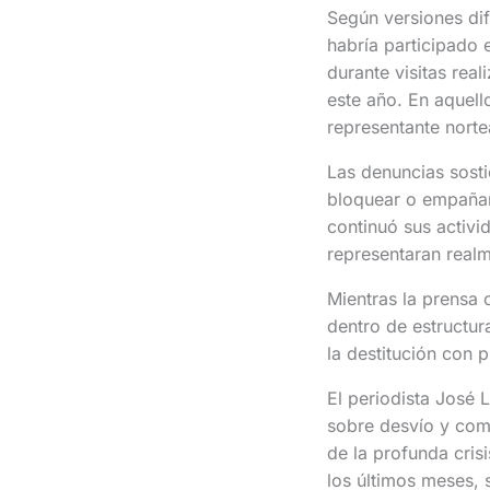
Según versiones di
habría participado
durante visitas rea
este año. En aquello
representante norte
Las denuncias sosti
bloquear o empañar
continuó sus activ
representaran real
Mientras la prensa o
dentro de estructura
la destitución con 
El periodista José 
sobre desvío y come
de la profunda cris
los últimos meses, s