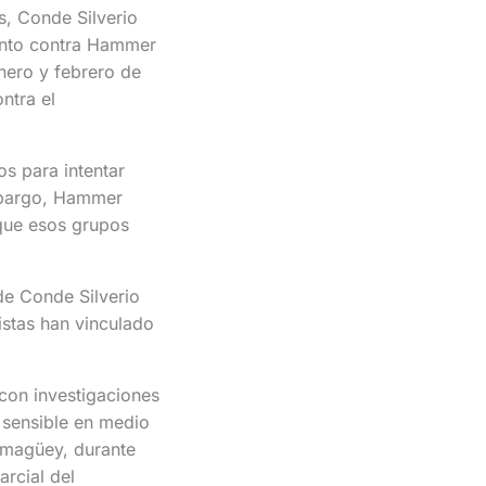
, Conde Silverio
iento contra Hammer
nero y febrero de
ntra el
os para intentar
embargo, Hammer
 que esos grupos
 de Conde Silverio
vistas han vinculado
 con investigaciones
 sensible en medio
amagüey, durante
arcial del