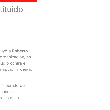
ituido
ituyó a
Roberto
organización, en
udio contra el
rrupción y desvío
 “liberado del
anunciar
eales de la