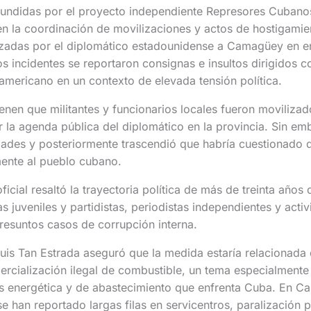
fundidas por el proyecto independiente Represores Cubanos
 en la coordinación de movilizaciones y actos de hostigam
lizadas por el diplomático estadounidense a Camagüey en e
s incidentes se reportaron consignas e insultos dirigidos co
americano en un contexto de elevada tensión política.
enen que militantes y funcionarios locales fueron movilizad
 la agenda pública del diplomático en la provincia. Sin 
idades y posteriormente trascendió que habría cuestionado
mente al pueblo cubano.
ficial resaltó la trayectoria política de más de treinta años
s juveniles y partidistas, periodistas independientes y acti
presuntos casos de corrupción interna.
Luis Tan Estrada aseguró que la medida estaría relacionada
rcialización ilegal de combustible, un tema especialmente
is energética y de abastecimiento que enfrenta Cuba. En C
e han reportado largas filas en servicentros, paralización p