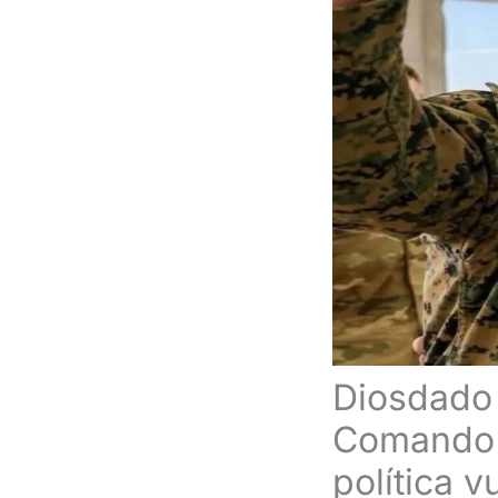
Diosdado C
Comando S
política 