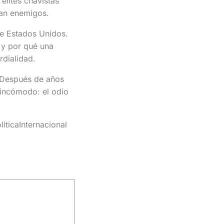
 élites chavistas
an enemigos.
de Estados Unidos.
 y por qué una
dialidad.
 Después de años
 incómodo: el odio
icaInternacional