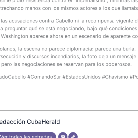
 se le pidió resistencia contra el “imperialismo”, mientras las
trechando manos con los mismos actores a los que llamab
 las acusaciones contra Cabello ni la recompensa vigente 
a a preguntar qué se está negociando, bajo qué condiciones
r Washington aparece ahora en un escenario de aparente cor
lanos, la escena no parece diplomacia: parece una burla.
ecución y discursos incendiarios, la foto deja un mensaje
 pero las negociaciones se reservan para los poderosos.
adoCabello #ComandoSur #EstadosUnidos #Chavismo #Polit
edacción CubaHerald
Ver todas las entradas