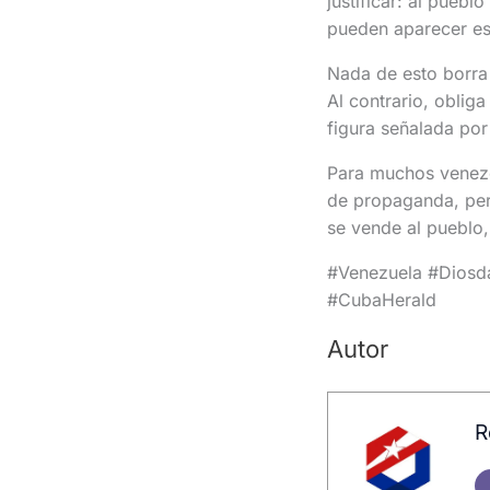
justificar: al pueblo
pueden aparecer es
Nada de esto borra
Al contrario, oblig
figura señalada po
Para muchos venezo
de propaganda, pers
se vende al pueblo,
#Venezuela #Diosd
#CubaHerald
Autor
R