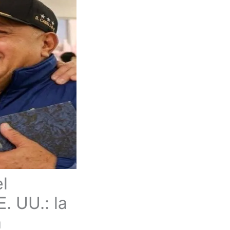
l
 UU.: la
a