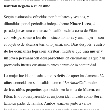
habrían llegado a su destino
.
Según testimonios ofrecidos por familiares y vecinos, y
Niover Licea
difundidos por el periodista independiente
, el
pasado jueves una embarcación salió desde la costa de Pilón
seis personas a bordo
con
—cinco hombres y una mujer— con
cuatro
el objetivo de alcanzar territorio jamaicano. Días después,
de los ocupantes lograron arribar
una mujer y
, mientras que
un joven permanecen desaparecidos
, en circunstancias que han
provocado fuertes cuestionamientos dentro de la comunidad.
Arletis
32
La mujer fue identificada como
, de aproximadamente
años
, conocida en su localidad como
“La Amarilla”
, madre
tres niños pequeños
Marea
de
que residen en la zona de
, en
Sorel
Pilón. El otro desaparecido es un joven identificado como
,
también padre de familia. Ambos viajaban junto a varios
“Baconao”
hombres, entre ellos una persona conocida como
,