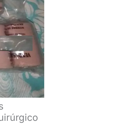
s
uirúrgico