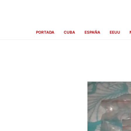
Ir
al
contenido
PORTADA
CUBA
ESPAÑA
EEUU