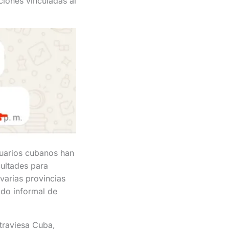
ciones vinculadas al
uarios cubanos han
cultades para
varias provincias
ado informal de
atraviesa Cuba,