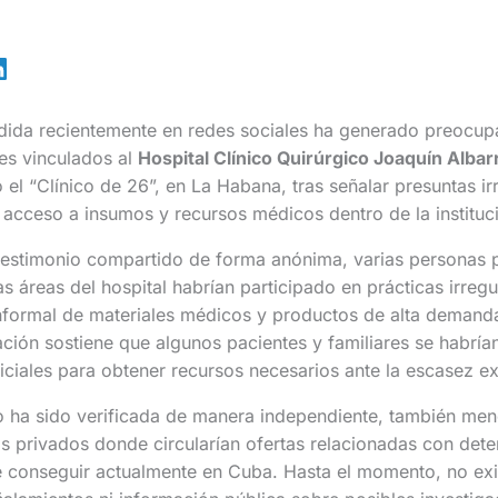
dida recientemente en redes sociales ha generado preocup
res vinculados al
Hospital Clínico Quirúrgico Joaquín Albar
l “Clínico de 26”, en La Habana, tras señalar presuntas ir
 acceso a insumos y recursos médicos dentro de la instituc
testimonio compartido de forma anónima, varias personas 
as áreas del hospital habrían participado en prácticas irreg
informal de materiales médicos y productos de alta demand
cación sostiene que algunos pacientes y familiares se habría
ficiales para obtener recursos necesarios ante la escasez ex
 ha sido verificada de manera independiente, también menc
s privados donde circularían ofertas relacionadas con det
de conseguir actualmente en Cuba. Hasta el momento, no exi