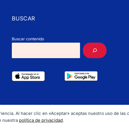
BUSCAR
Buscar contenido
periencia. Al hacer clic en «Aceptar» aceptas nuestro uso de las
ht © 2026 CubaHerald. Email:
info@cubaherald.com
Tel. +1 202
n nuestra
política de privacidad
.