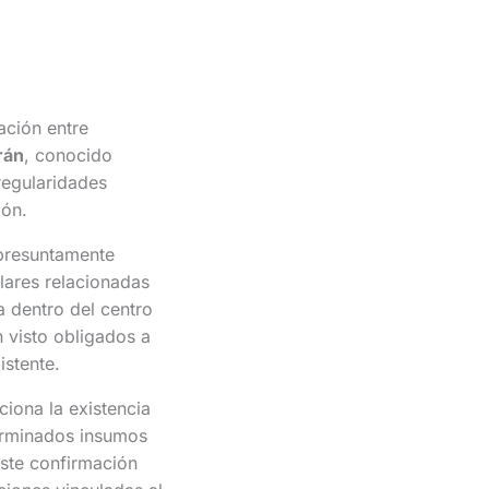
ación entre
rán
, conocido
regularidades
ión.
presuntamente
ulares relacionadas
a dentro del centro
n visto obligados a
istente.
iona la existencia
erminados insumos
ste confirmación