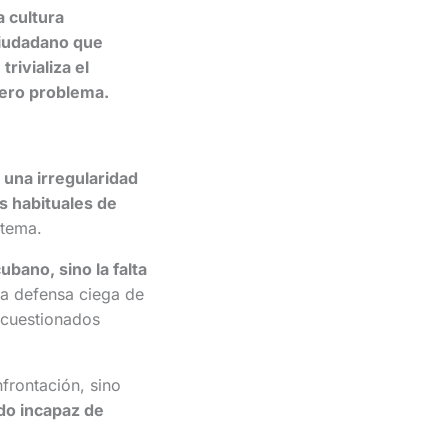
 cultura
 ciudadano que
e
trivializa el
dero problema.
 una irregularidad
s habituales de
stema.
ubano, sino la falta
La defensa ciega de
s cuestionados
nfrontación, sino
ado incapaz de