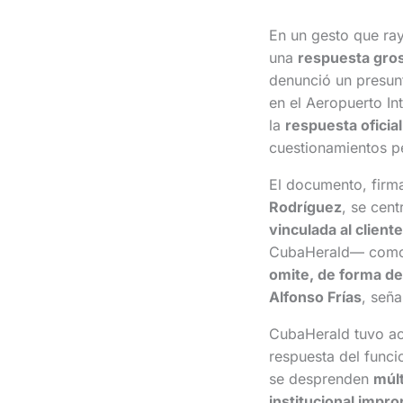
En un gesto que ra
una
respuesta gros
denunció un presu
en el Aeropuerto In
la
respuesta oficia
cuestionamientos pe
El documento, firm
Rodríguez
, se cent
vinculada al client
CubaHerald— como s
omite, de forma del
Alfonso Frías
, seña
CubaHerald tuvo a
respuesta del funci
se desprenden
múlt
institucional impro