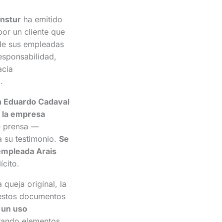
nstur
ha emitido
or un cliente que
de sus empleadas
esponsabilidad,
acia
.
ón Eduardo Cadaval
e
la empresa
e prensa —
a su testimonio.
Se
 empleada Arais
ícito.
 queja original, la
 estos documentos
y un uso
orando elementos