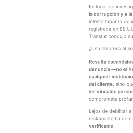
En lugar de investi
la corrupción y a l
intenta tapar lo oc
registrada en EE.UU
Transtur condujo su
¿Una empresa al ser
Resulta escandaloso
denuncia —no el he
cualquier instituci
del cliente
, sino q
los
vínculos perso
compromete profund
Lejos de debilitar a
reclamante ha dem
verificable
.