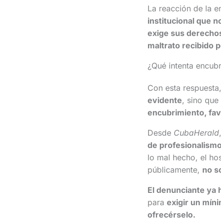
La reacción de la e
institucional que 
exige sus derecho
maltrato recibido p
¿Qué intenta encubr
Con esta respuesta
evidente
, sino qu
encubrimiento, fav
Desde
CubaHerald
de profesionalismo,
lo mal hecho, el ho
públicamente,
no so
El denunciante ya 
para
exigir un míni
ofrecérselo.