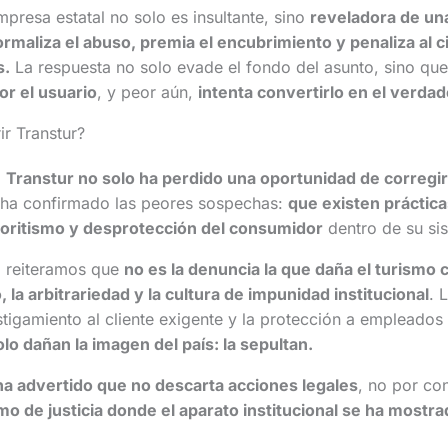
mpresa estatal no solo es insultante, sino
reveladora de una
normaliza el abuso, premia el encubrimiento y penaliza al
s.
La respuesta no solo evade el fondo del asunto, sino qu
or el usuario
, y peor aún,
intenta convertirlo en el verda
ir Transtur?
,
Transtur no solo ha perdido una oportunidad de corregir
e ha confirmado las peores sospechas:
que existen práctica
oritismo y desprotección del consumidor
dentro de su si
, reiteramos que
no es la denuncia la que daña el turismo c
 la arbitrariedad y la cultura de impunidad institucional
. 
stigamiento al cliente exigente y la protección a empleado
lo dañan la imagen del país: la sepultan.
ha advertido que no descarta acciones legales
, no por co
mo de justicia donde el aparato institucional se ha mostr