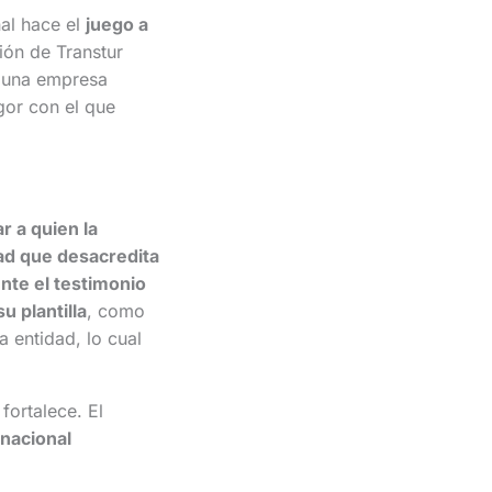
nal hace el
juego a
ión de Transtur
e una empresa
gor con el que
r a quien la
ad que desacredita
nte el testimonio
u plantilla
, como
a entidad, lo cual
fortalece. El
rnacional