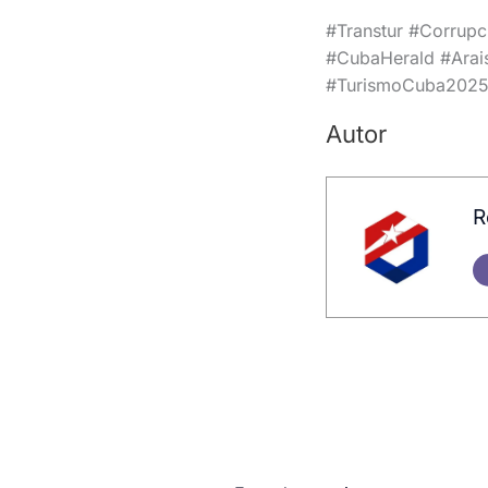
#Transtur #Corrupc
#CubaHerald #Arais
#TurismoCuba202
Autor
R