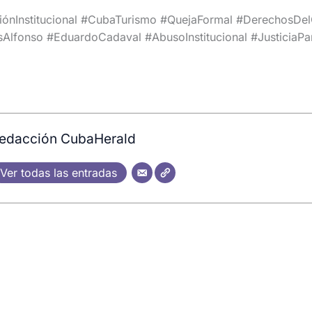
iónInstitucional #CubaTurismo #QuejaFormal #DerechosDe
Alfonso #EduardoCadaval #AbusoInstitucional #JusticiaPar
5
edacción CubaHerald
Ver todas las entradas