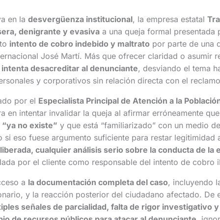
ya en la
desvergüenza institucional
, la empresa estatal
Tra
era, denigrante y evasiva
a una queja formal presentada p
nto
intento de cobro indebido y maltrato
por parte de una 
ternacional José Martí. Más que ofrecer claridad o asumir r
l intenta desacreditar al denunciante
, desviando el tema h
rsonales y corporativos sin relación directa con el reclamo
ado por el
Especialista Principal de Atención a la Poblaci
ra en intentar invalidar la queja al afirmar erróneamente qu
e “ya no existe”
y que está “familiarizado” con un medio d
i eso fuese argumento suficiente para restar legitimidad 
iberada, cualquier análisis serio sobre la conducta de la
lada por el cliente como responsable del intento de cobro il
cceso a
la documentación completa del caso
, incluyendo la
onario, y la reacción posterior del ciudadano afectado. De
iples señales de parcialidad, falta de rigor investigativo 
pio de recursos públicos para atacar al denunciante
, ign