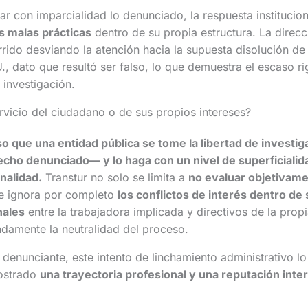
gar con imparcialidad lo denunciado, la respuesta institucio
as malas prácticas
dentro de su propia estructura. La direcc
urrido desviando la atención hacia la supuesta disolución d
., dato que resultó ser falso, lo que demuestra el escaso ri
 investigación.
vicio del ciudadano o de sus propios intereses?
 que una entidad pública se tome la libertad de investiga
cho denunciado— y lo haga con un nivel de superficialid
onalidad.
Transtur no solo se limita a
no evaluar objetivame
ue ignora por completo
los conflictos de interés dentro de s
nales
entre la trabajadora implicada y directivos de la propi
amente la neutralidad del proceso.
l denunciante, este intento de linchamiento administrativo lo 
ostrado
una trayectoria profesional y una reputación inte