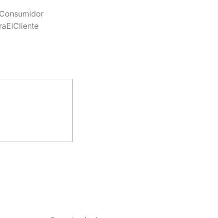
lConsumidor
aElCliente