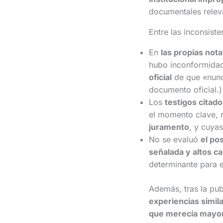
documentales relev
Entre las inconsist
En
las propias not
hubo inconformidad 
oficial
de que «nunca
documento oficial.)
Los
testigos citad
el momento clave, 
juramento
, y cuya
No se evaluó
el po
señalada y altos ca
determinante para ex
Además, tras la pub
experiencias simil
que merecía mayor 