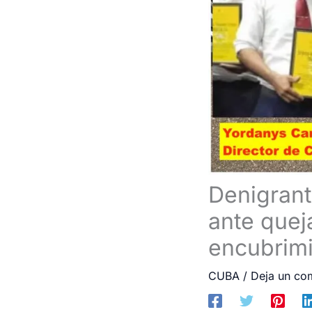
Denigrant
ante queja
encubrimi
CUBA
/
Deja un co