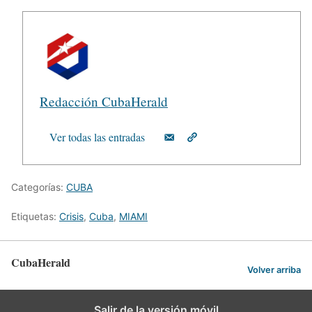
Redacción CubaHerald
Ver todas las entradas
Categorías:
CUBA
Etiquetas:
Crisis
,
Cuba
,
MIAMI
CubaHerald
Volver arriba
Salir de la versión móvil