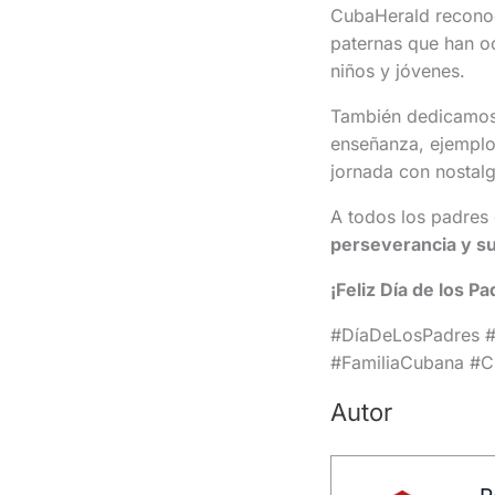
CubaHerald reconoc
paternas que han o
niños y jóvenes.
También dedicamos 
enseñanza, ejemplo 
jornada con nostalg
A todos los padres
perseverancia y su
¡Feliz Día de los P
#DíaDeLosPadres #
#FamiliaCubana #C
Autor