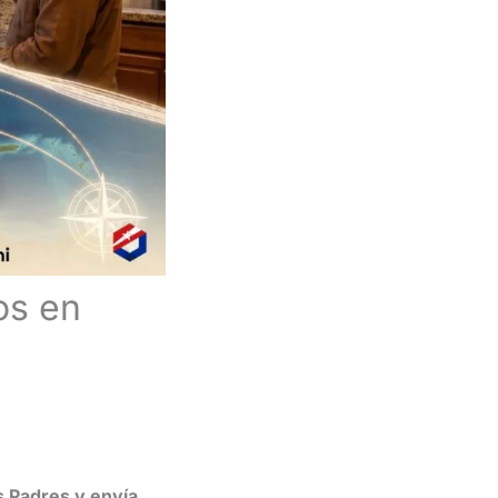
os en
s Padres y envía