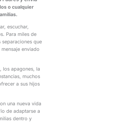
dos o cualquier
amilias.
ar, escuchar,
s. Para miles de
as separaciones que
n mensaje enviado
, los apagones, la
unstancias, muchos
frecer a sus hijos
on una nueva vida
fío de adaptarse a
milias dentro y