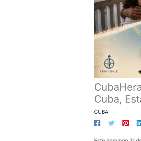
CubaHeral
Cuba, Est
CUBA
Este domingo 21 de