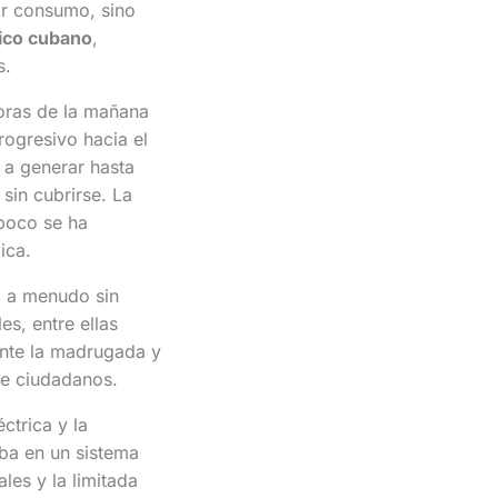
or consumo, sino
rico cubano
,
s.
horas de la mañana
rogresivo hacia el
 a generar hasta
 sin cubrirse. La
mpoco se ha
ica.
, a menudo sin
es, entre ellas
ante la madrugada y
de ciudadanos.
ctrica y la
uba en un sistema
les y la limitada