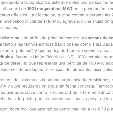
a que azota a Cuba alcanzó este miércoles uno de sus mome
ficit récord de
1901 megavatios (MW)
en la generación eléc
datos oficiales. La afectación, que se extendió durante las 
l pronóstico inicial de 1716 MW, agravando una situación 
 semanas.
ministro ha sido atribuido principalmente a la
escasez de c
ta tanto a las termoeléctricas tradicionales como a las unid
s como “patanas”, y que ha dejado fuera de servicio a más
ribuida
. Según la Unión Eléctrica (UNE), 103 centrales pe
lta de diésel, lo que representa una pérdida de 700 MW adic
alaciones detenidas por carencias de lubricantes esenciales
ríticos del sistema es la patana turca anclada en Melones,
MW y cuya recuperación sigue sin fecha concreta. Tampoc
tema unidades clave como la número 3 de la termoeléctrica
cha ha sido postergada en varias ocasiones a pesar de los
gón nocturno, que alcanzó su punto máximo a las 8:10 p.m.,