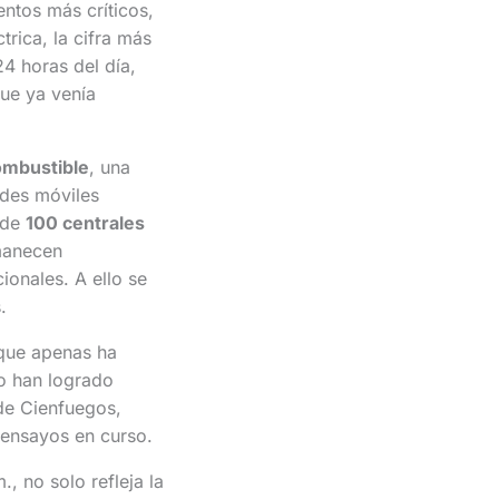
ntos más críticos,
trica, la cifra más
24 horas del día,
que ya venía
ombustible
, una
ades móviles
 de
100 centrales
rmanecen
ionales. A ello se
.
 que apenas ha
o han logrado
 de Cienfuegos,
 ensayos en curso.
 no solo refleja la