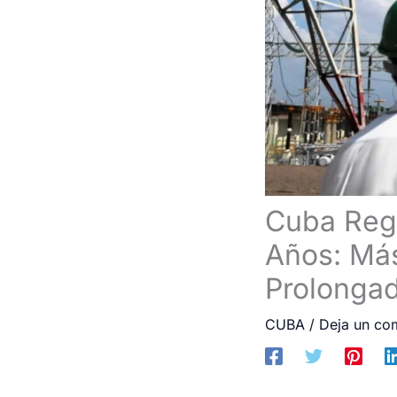
Cuba Regi
Años: Más
Prolonga
CUBA
/
Deja un co