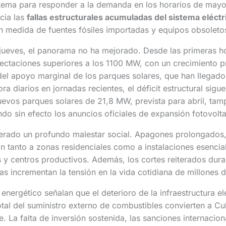
stema para responder a la demanda en los horarios de may
cia las
fallas estructurales acumuladas del sistema eléct
n medida de fuentes fósiles importadas y equipos obsoleto
l jueves, el panorama no ha mejorado. Desde las primeras 
ectaciones superiores a los 1100 MW, con un crecimiento p
el apoyo marginal de los parques solares, que han llegado
 diarios en jornadas recientes, el déficit estructural sigue
uevos parques solares de 21,8 MW, prevista para abril, ta
ndo sin efecto los anuncios oficiales de expansión fotovolta
nerado un profundo malestar social. Apagones prolongados
an tanto a zonas residenciales como a instalaciones esencial
s y centros productivos. Además, los cortes reiterados dur
ras incrementan la tensión en la vida cotidiana de millones 
 energético señalan que el deterioro de la infraestructura elé
tal del suministro externo de combustibles convierten a C
. La falta de inversión sostenida, las sanciones internaciona