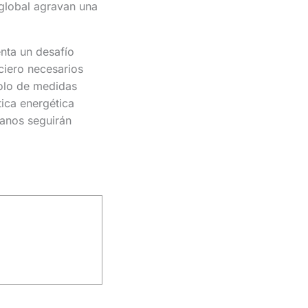
global agravan una
nta un desafío
nciero necesarios
solo de medidas
tica energética
banos seguirán