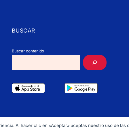
BUSCAR
Buscar contenido
periencia. Al hacer clic en «Aceptar» aceptas nuestro uso de las
ht © 2026 CubaHerald. Email:
info@cubaherald.com
Tel. +1 202