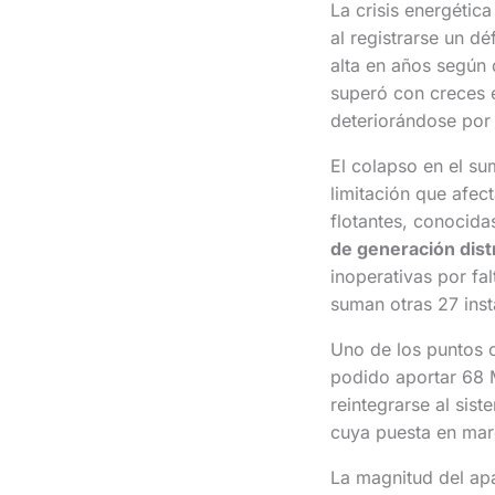
La crisis energétic
al registrarse un dé
alta en años según 
superó con creces e
deteriorándose por
El colapso en el su
limitación que afec
flotantes, conocida
de generación dist
inoperativas por fa
suman otras 27 inst
Uno de los puntos c
podido aportar 68 
reintegrarse al sis
cuya puesta en mar
La magnitud del apa