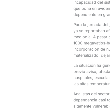
incapacidad del si
que pone en eviden
dependiente en gra
Para la jornada de
ya se reportaban af
mediodía. A pesar d
1000 megavatios-hora
incorporación de n
materializado, deja
La situación ha ge
previo aviso, afect
hospitales, escuela
las altas temperatu
Analistas del sector
dependencia casi to
altamente vulnerable