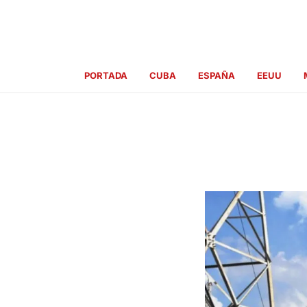
Ir
al
contenido
PORTADA
CUBA
ESPAÑA
EEUU