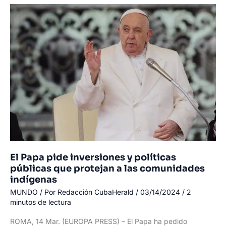
de
dejar
de
«reprimir
injustamente»
a
empresas
extranjeras
tras
el
aviso
a
TikTok
El Papa pide inversiones y políticas
públicas que protejan a las comunidades
indígenas
MUNDO
/ Por
Redacción CubaHerald
/
03/14/2024
/
2
minutos de lectura
ROMA, 14 Mar. (EUROPA PRESS) – El Papa ha pedido