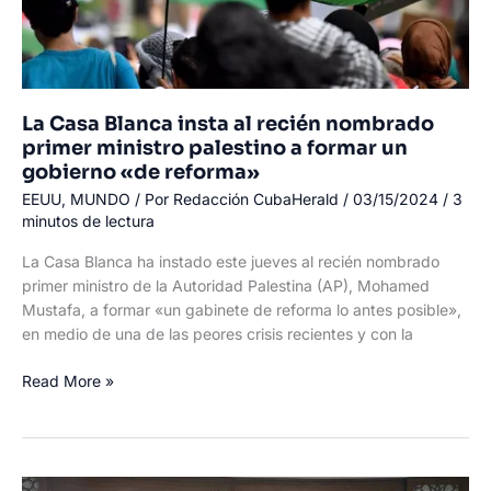
Milei
La Casa Blanca insta al recién nombrado
primer ministro palestino a formar un
gobierno «de reforma»
EEUU
,
MUNDO
/ Por
Redacción CubaHerald
/
03/15/2024
/
3
minutos de lectura
La Casa Blanca ha instado este jueves al recién nombrado
primer ministro de la Autoridad Palestina (AP), Mohamed
Mustafa, a formar «un gabinete de reforma lo antes posible»,
en medio de una de las peores crisis recientes y con la
La
Read More »
Casa
Blanca
insta
al