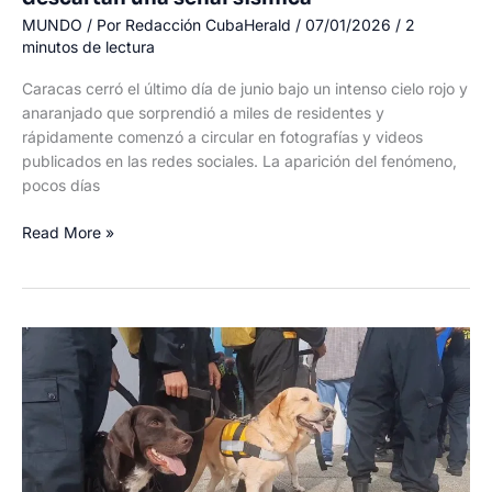
MUNDO
/ Por
Redacción CubaHerald
/
07/01/2026
/
2
minutos de lectura
Caracas cerró el último día de junio bajo un intenso cielo rojo y
anaranjado que sorprendió a miles de residentes y
rápidamente comenzó a circular en fotografías y videos
publicados en las redes sociales. La aparición del fenómeno,
pocos días
Cielo
Read More »
rojo
sorprende
a
Caracas
tras
los
recientes
terremotos,
pero
expertos