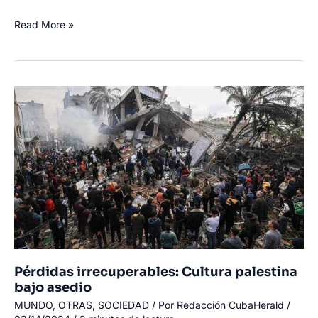
Fortaleciendo
Read More »
Lazos:
Cuba
y
Türkiye
Unen
Fuerzas
en
Acuerdo
Fiscal
y
Turismo
Pérdidas irrecuperables: Cultura palestina
bajo asedio
MUNDO
,
OTRAS
,
SOCIEDAD
/ Por
Redacción CubaHerald
/