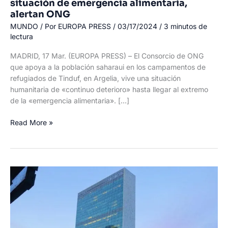
situación de emergencia alimentaria,
alertan ONG
MUNDO
/ Por
EUROPA PRESS
/
03/17/2024
/
3 minutos de
lectura
MADRID, 17 Mar. (EUROPA PRESS) – El Consorcio de ONG
que apoya a la población saharaui en los campamentos de
refugiados de Tinduf, en Argelia, vive una situación
humanitaria de «continuo deterioro» hasta llegar al extremo
de la «emergencia alimentaria». […]
La
Read More »
población
saharaui
de
Tinduf
sigue
en
situación
de
emergencia