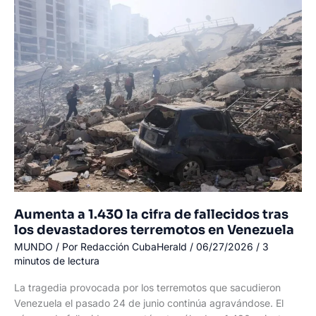
la
esposa
y
los
dos
hijos
del
futbolista
argentino
Lucas
Trejo
en
La
Guaira
Aumenta a 1.430 la cifra de fallecidos tras
los devastadores terremotos en Venezuela
MUNDO
/ Por
Redacción CubaHerald
/
06/27/2026
/
3
minutos de lectura
La tragedia provocada por los terremotos que sacudieron
Venezuela el pasado 24 de junio continúa agravándose. El