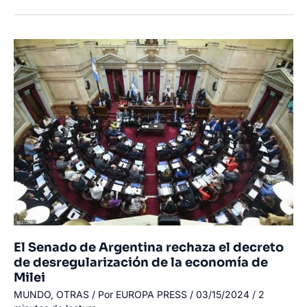
la
ONU
a
las
Elecciones
«Ilegales»
de
Rusia
en
Ucrania
Ocupada
El Senado de Argentina rechaza el decreto
de desregularización de la economía de
Milei
MUNDO
,
OTRAS
/ Por
EUROPA PRESS
/
03/15/2024
/
2