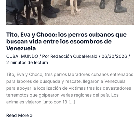
descartan
una
señal
sísmica
Tito, Eva y Choco: los perros cubanos que
buscan vida entre los escombros de
Venezuela
CUBA
,
MUNDO
/ Por
Redacción CubaHerald
/
06/30/2026
/
2 minutos de lectura
Tito, Eva y Choco, tres perros labradores cubanos entrenados
para labores de búsqueda y rescate, llegaron a Venezuela
para apoyar la localización de víctimas tras los devastadores
terremotos que golpearon varias regiones del país. Los
animales viajaron junto con 13 […]
Tito,
Read More »
Eva
y
Choco: