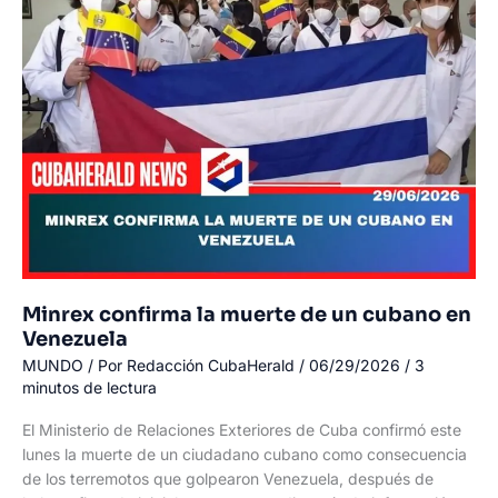
Maiquetía
tras
recibir
una
negativa
inicial
Minrex confirma la muerte de un cubano en
Venezuela
MUNDO
/ Por
Redacción CubaHerald
/
06/29/2026
/
3
minutos de lectura
El Ministerio de Relaciones Exteriores de Cuba confirmó este
lunes la muerte de un ciudadano cubano como consecuencia
de los terremotos que golpearon Venezuela, después de