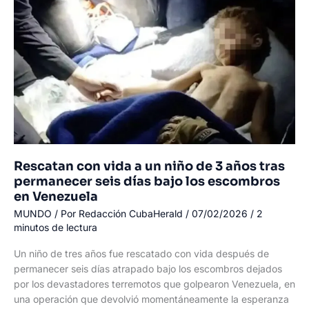
de
10
años
que
había
dado
señales
de
vida
bajo
los
Rescatan con vida a un niño de 3 años tras
escombros
permanecer seis días bajo los escombros
en
en Venezuela
Venezuela
MUNDO
/ Por
Redacción CubaHerald
/
07/02/2026
/
2
minutos de lectura
Un niño de tres años fue rescatado con vida después de
permanecer seis días atrapado bajo los escombros dejados
por los devastadores terremotos que golpearon Venezuela, en
una operación que devolvió momentáneamente la esperanza