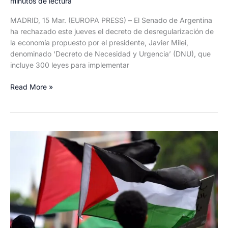
minutos de lectura
MADRID, 15 Mar. (EUROPA PRESS) – El Senado de Argentina
ha rechazado este jueves el decreto de desregularización de
la economía propuesto por el presidente, Javier Milei,
denominado ‘Decreto de Necesidad y Urgencia’ (DNU), que
incluye 300 leyes para implementar
El
Read More »
Senado
de
Argentina
rechaza
el
decreto
de
desregularización
de
la
economía
de