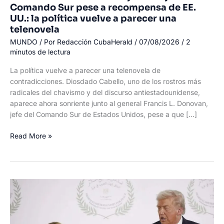
Comando Sur pese a recompensa de EE.
UU.: la política vuelve a parecer una
telenovela
MUNDO
/ Por
Redacción CubaHerald
/
07/08/2026
/
2
minutos de lectura
La política vuelve a parecer una telenovela de
contradicciones. Diosdado Cabello, uno de los rostros más
radicales del chavismo y del discurso antiestadounidense,
aparece ahora sonriente junto al general Francis L. Donovan,
jefe del Comando Sur de Estados Unidos, pese a que […]
Diosdado
Read More »
Cabello
sonríe
junto
al
jefe
del
Comando
Sur