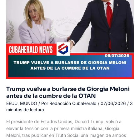
pese
a
recompensa
de
EE.
UU.:
la
política
vuelve
a
parecer
una
Trump vuelve a burlarse de Giorgia Meloni
telenovela
antes de la cumbre de la OTAN
EEUU
,
MUNDO
/ Por
Redacción CubaHerald
/
07/06/2026
/
3
minutos de lectura
El presidente de Estados Unidos, Donald Trump, volvió a
elevar la tensión con la primera ministra italiana, Giorgia
Meloni, tras publicar en Truth Social una imagen de ambos