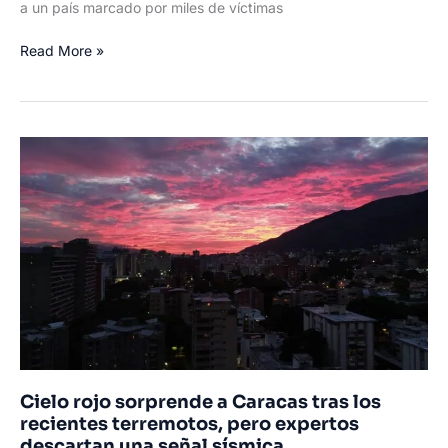
a un país marcado por miles de víctimas
Rescatan
Read More »
con
vida
a
un
niño
de
3
años
tras
permanecer
seis
días
bajo
los
escombros
Cielo rojo sorprende a Caracas tras los
en
recientes terremotos, pero expertos
Venezuela
descartan una señal sísmica