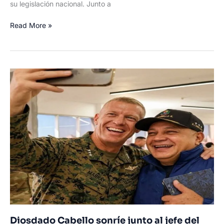
su legislación nacional. Junto a
Bruselas
Read More »
expedienta
a
España
por
errores
al
aplicar
normas
UE
sobre
trabajadores
temporeros
a
su
legislación
Diosdado Cabello sonríe junto al jefe del