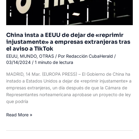
China insta a EEUU de dejar de «reprimir
injustamente» a empresas extranjeras tras
el aviso a TikTok
EEUU
,
MUNDO
,
OTRAS
/ Por
Redacción CubaHerald
/
03/14/2024
/
1 minuto de lectura
MADRID, 14 Mar. (EUROPA PRESS) – El Gobierno de China ha
instado a Estados Unidos a dejar de «reprimir injustamente» a
empresas extranjeras, un día después de que la Cámara de
Representantes norteamericana aprobase un proyecto de ley
que podría
China
Read More »
insta
a
EEUU