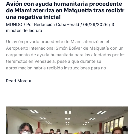
Avión con ayuda humanitaria procedente
de Miami aterriza en Maiquetía tras recibir
una negativa inicial
MUNDO
/ Por
Redacción CubaHerald
/
06/29/2026
/
3
minutos de lectura
Un avión privado procedente de Miami aterrizó en el
Aeropuerto Internacional Simón Bolívar de Maiquetía con un
cargamento de ayuda humanitaria para los afectados por los
terremotos en Venezuela, pese a que durante su
aproximación habría recibido instrucciones para no
Avión
Read More »
con
ayuda
humanitaria
procedente
de
Miami
aterriza
en