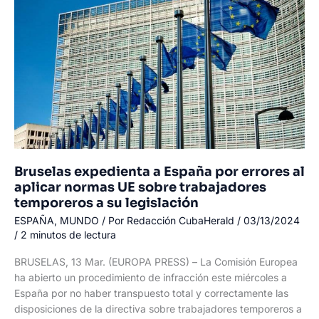
humanitaria
para
responder
a
la
crisis
en
Haití
Bruselas expedienta a España por errores al
aplicar normas UE sobre trabajadores
temporeros a su legislación
ESPAÑA
,
MUNDO
/ Por
Redacción CubaHerald
/
03/13/2024
/
2 minutos de lectura
BRUSELAS, 13 Mar. (EUROPA PRESS) – La Comisión Europea
ha abierto un procedimiento de infracción este miércoles a
España por no haber transpuesto total y correctamente las
disposiciones de la directiva sobre trabajadores temporeros a