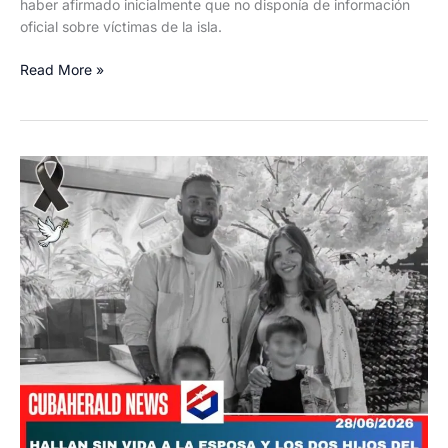
haber afirmado inicialmente que no disponía de información
oficial sobre víctimas de la isla.
Minrex
Read More »
confirma
la
muerte
de
un
cubano
en
Venezuela