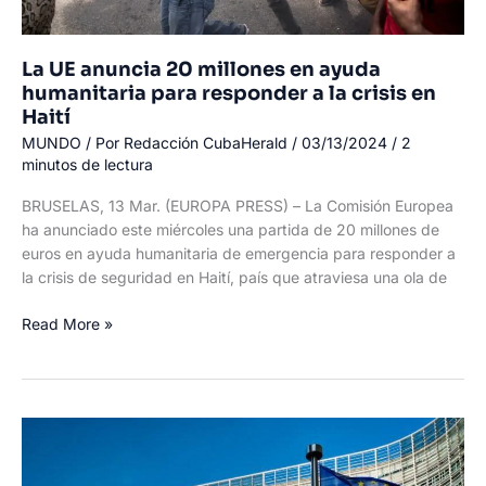
La UE anuncia 20 millones en ayuda
humanitaria para responder a la crisis en
Haití
MUNDO
/ Por
Redacción CubaHerald
/
03/13/2024
/
2
minutos de lectura
BRUSELAS, 13 Mar. (EUROPA PRESS) – La Comisión Europea
ha anunciado este miércoles una partida de 20 millones de
euros en ayuda humanitaria de emergencia para responder a
la crisis de seguridad en Haití, país que atraviesa una ola de
La
Read More »
UE
anuncia
20
millones
en
ayuda