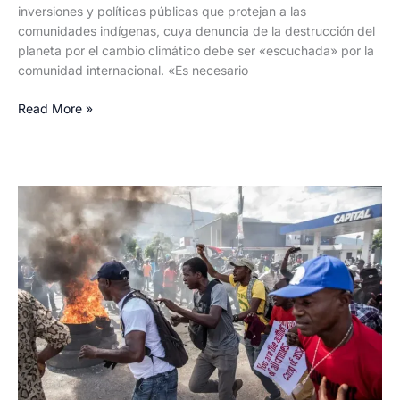
inversiones y políticas públicas que protejan a las
comunidades indígenas, cuya denuncia de la destrucción del
planeta por el cambio climático debe ser «escuchada» por la
comunidad internacional. «Es necesario
El
Read More »
Papa
pide
inversiones
y
políticas
públicas
que
protejan
a
las
comunidades
indígenas