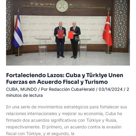
recién
nombrado
primer
ministro
palestino
a
formar
un
gobierno
«de
reforma»
Fortaleciendo Lazos: Cuba y Türkiye Unen
Fuerzas en Acuerdo Fiscal y Turismo
CUBA
,
MUNDO
/ Por
Redacción CubaHerald
/
03/14/2024
/
2
minutos de lectura
En una serie de movimientos estratégicos para fortalecer sus
relaciones internacionales y mejorar su economía, Cuba ha
firmado dos acuerdos significativos con Türkiye y Rusia,
respectivamente. El primero, un acuerdo contra la evasión
fiscal con Türkiye, y el segundo, la