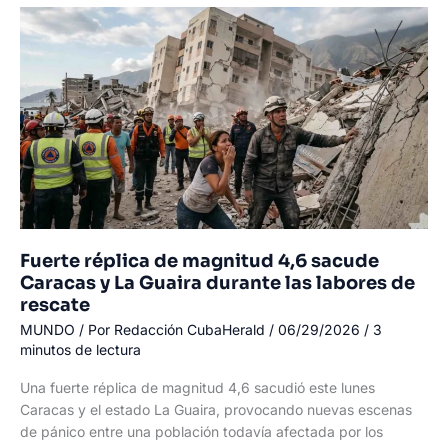
los
perros
cubanos
que
buscan
vida
entre
los
escombros
de
Venezuela
Fuerte réplica de magnitud 4,6 sacude
Caracas y La Guaira durante las labores de
rescate
MUNDO
/ Por
Redacción CubaHerald
/
06/29/2026
/
3
minutos de lectura
Una fuerte réplica de magnitud 4,6 sacudió este lunes
Caracas y el estado La Guaira, provocando nuevas escenas
de pánico entre una población todavía afectada por los