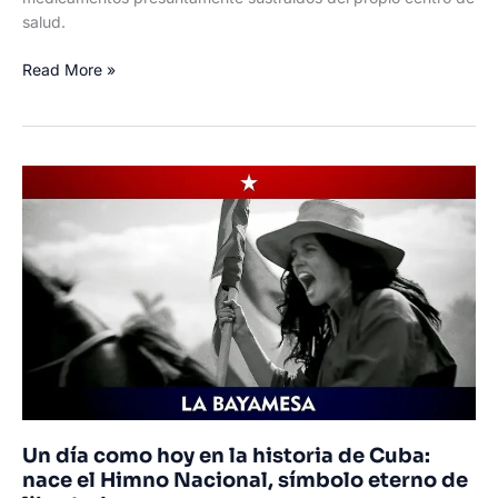
salud.
Indignación
Read More »
en
Sancti
Spíritus:
detienen
a
un
enfermero
por
riña
y
presunto
robo
de
medicamentos
pediátricos
Un día como hoy en la historia de Cuba:
nace el Himno Nacional, símbolo eterno de