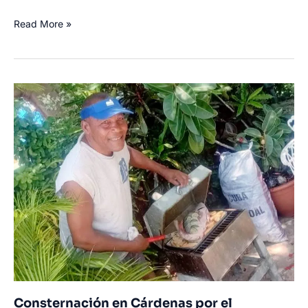
Inundaciones
Read More »
en
Las
Tunas
por
desbordamiento
de
una
cañada
en
el
Reparto
Nuevo
Sosa
Consternación en Cárdenas por el