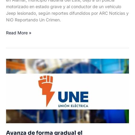
motorizado en estado grave y al conductor de un vehículo
Jeep lesionado, según reportes difundidos por ARC Noticias y
NiO Reportando Un Crimen.
Accidente
Read More »
en
Alamar
deja
a
un
policía
motorizado
en
estado
grave
y
a
otro
conductor
lesionado
Avanza de forma gradual el