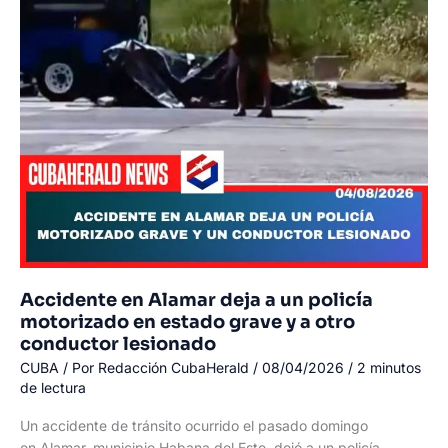
alarma
ante
presunta
demora
de
los
bomberos
Accidente en Alamar deja a un policía
motorizado en estado grave y a otro
conductor lesionado
CUBA
/ Por
Redacción CubaHerald
/
08/04/2026
/
2 minutos
de lectura
Un accidente de tránsito ocurrido el pasado domingo
en Alamar, municipio Habana del Este, dejó a un policía