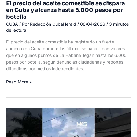
El precio del aceite comestible se dispara
en Cuba y alcanza hasta 6.000 pesos por
botella
CUBA
/ Por
Redacción CubaHerald
/
08/04/2026
/
3 minutos
de lectura
El precio del aceite comestible ha registrado un fuerte
aumento en Cuba durante las últimas semanas, con valores
que en algunos puntos de La Habana llegan hasta los 6.000
pesos por botella, según denuncias ciudadanas y reportes
difundidos por medios independientes.
El
Read More »
precio
del
aceite
comestible
se
dispara
en
Cuba