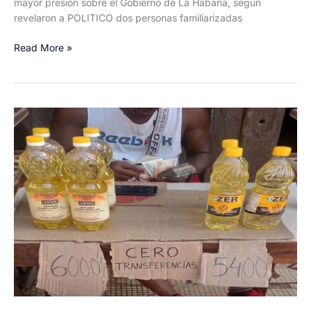
mayor presión sobre el Gobierno de La Habana, según
revelaron a POLITICO dos personas familiarizadas
Estados
Read More »
Unidos
refuerza
sus
recursos
de
inteligencia
en
Cuba,
según
POLITICO