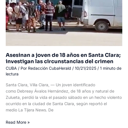
querido:
Carlos
Laferte,
de
61
años
Asesinan a joven de 18 años en Santa Clara;
investigan las circunstancias del crimen
CUBA
/ Por
Redacción CubaHerald
/
10/21/2025
/
1 minuto de
lectura
Santa Clara, Villa Clara, — Un joven identificado
como Debreay Ávalos Hernández, de 18 años y natural de
Zulueta, perdió la vida el pasado sábado en un hecho violento
ocurrido en la ciudad de Santa Clara, según reportó el
medio La Tijera News. De
Asesinan
Read More »