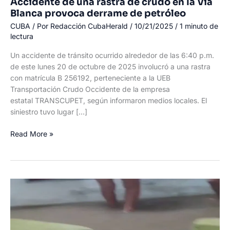
Accidente de una rastra de crudo en la Vía
Blanca provoca derrame de petróleo
CUBA
/ Por
Redacción CubaHerald
/
10/21/2025
/
1 minuto de
lectura
Un accidente de tránsito ocurrido alrededor de las 6:40 p.m.
de este lunes 20 de octubre de 2025 involucró a una rastra
con matrícula B 256192, perteneciente a la UEB
Transportación Crudo Occidente de la empresa
estatal TRANSCUPET, según informaron medios locales. El
siniestro tuvo lugar […]
Accidente
Read More »
de
una
rastra
de
crudo
en
la
Vía