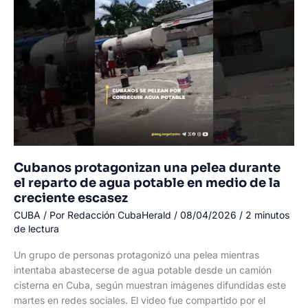
y
alcanza
hasta
6.000
pesos
por
botella
Cubanos protagonizan una pelea durante
el reparto de agua potable en medio de la
creciente escasez
CUBA
/ Por
Redacción CubaHerald
/
08/04/2026
/
2 minutos
de lectura
Un grupo de personas protagonizó una pelea mientras
intentaba abastecerse de agua potable desde un camión
cisterna en Cuba, según muestran imágenes difundidas este
martes en redes sociales. El video fue compartido por el