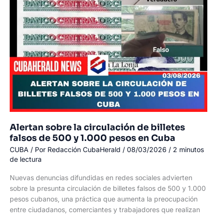
con
nuevas
unidades
en
servicio
Alertan sobre la circulación de billetes
falsos de 500 y 1.000 pesos en Cuba
CUBA
/ Por
Redacción CubaHerald
/
08/03/2026
/
2 minutos
de lectura
Nuevas denuncias difundidas en redes sociales advierten
sobre la presunta circulación de billetes falsos de 500 y 1.000
pesos cubanos, una práctica que aumenta la preocupación
entre ciudadanos, comerciantes y trabajadores que realizan