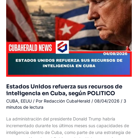
vehículos:
estos
son
los
nuevos
requisitos
Estados Unidos refuerza sus recursos de
inteligencia en Cuba, según POLITICO
CUBA
,
EEUU
/ Por
Redacción CubaHerald
/
08/04/2026
/
3
minutos de lectura
La administración del presidente Donald Trump habría
incrementado durante los últimos meses sus capacidades de
inteligencia dentro de Cuba, como parte de una estrategia de