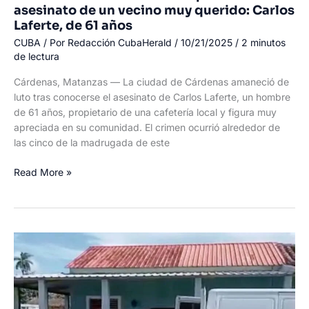
asesinato de un vecino muy querido: Carlos
Laferte, de 61 años
CUBA
/ Por
Redacción CubaHerald
/
10/21/2025
/
2 minutos
de lectura
Cárdenas, Matanzas — La ciudad de Cárdenas amaneció de
luto tras conocerse el asesinato de Carlos Laferte, un hombre
de 61 años, propietario de una cafetería local y figura muy
apreciada en su comunidad. El crimen ocurrió alrededor de
las cinco de la madrugada de este
Consternación
Read More »
en
Cárdenas
por
el
asesinato
de
un
vecino
muy