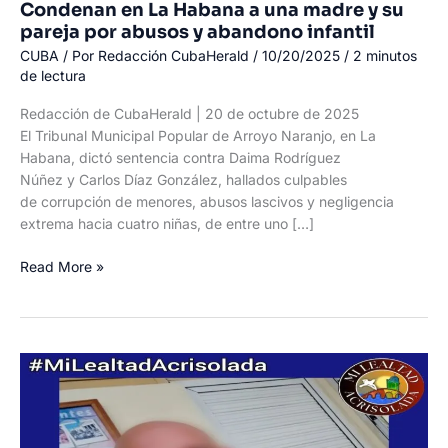
Condenan en La Habana a una madre y su
pareja por abusos y abandono infantil
CUBA
/ Por
Redacción CubaHerald
/
10/20/2025
/
2 minutos
de lectura
Redacción de CubaHerald | 20 de octubre de 2025
El Tribunal Municipal Popular de Arroyo Naranjo, en La
Habana, dictó sentencia contra Daima Rodríguez
Núñez y Carlos Díaz González, hallados culpables
de corrupción de menores, abusos lascivos y negligencia
extrema hacia cuatro niñas, de entre uno […]
Condenan
Read More »
en
La
Habana
a
una
madre
y
su