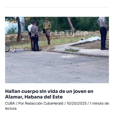
a
joven
de
18
años
en
Santa
Clara;
investigan
las
circunstancias
del
crimen
Hallan cuerpo sin vida de un joven en
Alamar, Habana del Este
CUBA
/ Por
Redacción CubaHerald
/
10/20/2025
/
1 minuto de
lectura