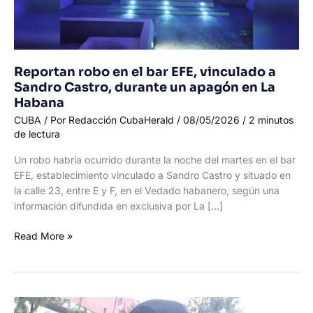
vida
Reportan robo en el bar EFE, vinculado a
Sandro Castro, durante un apagón en La
Habana
CUBA
/ Por
Redacción CubaHerald
/
08/05/2026
/
2 minutos
de lectura
Un robo habría ocurrido durante la noche del martes en el bar
EFE, establecimiento vinculado a Sandro Castro y situado en
la calle 23, entre E y F, en el Vedado habanero, según una
información difundida en exclusiva por La […]
Reportan
Read More »
robo
en
el
bar
EFE,