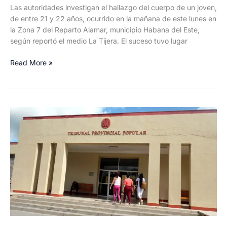
Las autoridades investigan el hallazgo del cuerpo de un joven,
de entre 21 y 22 años, ocurrido en la mañana de este lunes en
la Zona 7 del Reparto Alamar, municipio Habana del Este,
según reportó el medio La Tijera. El suceso tuvo lugar
Hallan
Read More »
cuerpo
sin
vida
de
un
joven
en
Alamar,
Habana
del
Este