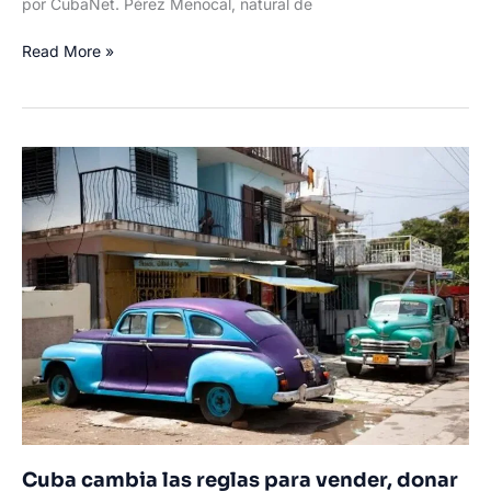
por CubaNet. Pérez Menocal, natural de
Cubano
Read More »
residente
en
El
Salvador
regresó
de
visita
a
la
isla
y
terminó
condenado
a
cinco
años
de
Cuba cambia las reglas para vender, donar
prisión