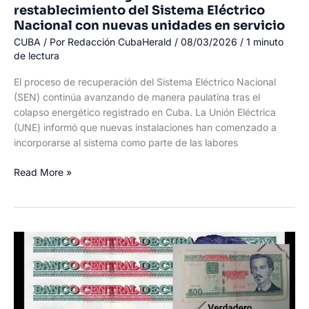
restablecimiento del Sistema Eléctrico
Nacional con nuevas unidades en servicio
CUBA
/ Por
Redacción CubaHerald
/
08/03/2026
/
1 minuto
de lectura
El proceso de recuperación del Sistema Eléctrico Nacional
(SEN) continúa avanzando de manera paulatina tras el
colapso energético registrado en Cuba. La Unión Eléctrica
(UNE) informó que nuevas instalaciones han comenzado a
incorporarse al sistema como parte de las labores
Avanza
Read More »
de
forma
gradual
el
restablecimiento
del
Sistema
Eléctrico
Nacional