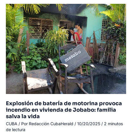
herido
grave
tras
un
altercado
en
Sagua
la
Grande,
Villa
Clara
Explosión de batería de motorina provoca
incendio en vivienda de Jobabo: familia
salva la vida
CUBA
/ Por
Redacción CubaHerald
/
10/20/2025
/
2 minutos
de lectura