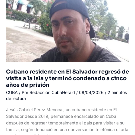
vinculado
a
Sandro
Castro,
durante
un
apagón
en
La
Habana
Cubano residente en El Salvador regresó de
visita a la isla y terminó condenado a cinco
años de prisión
CUBA
/ Por
Redacción CubaHerald
/
08/04/2026
/
2 minutos
de lectura
Jesús Gabriel Pérez Menocal, un cubano residente en El
Salvador desde 2019, permanece encarcelado en Cuba
después de regresar temporalmente al país para visitar a su
familia, según denunció en una conversación telefónica citada