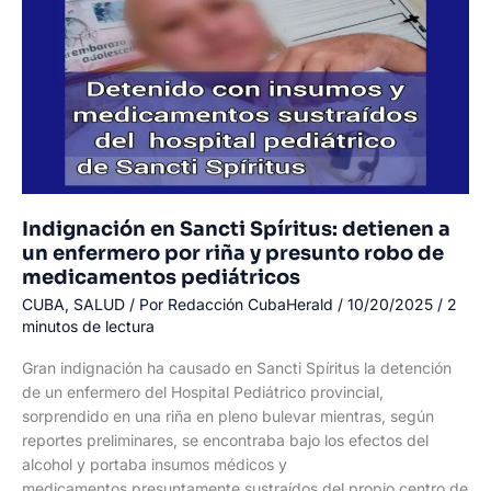
pareja
por
abusos
y
abandono
infantil
Indignación en Sancti Spíritus: detienen a
un enfermero por riña y presunto robo de
medicamentos pediátricos
CUBA
,
SALUD
/ Por
Redacción CubaHerald
/
10/20/2025
/
2
minutos de lectura
Gran indignación ha causado en Sancti Spíritus la detención
de un enfermero del Hospital Pediátrico provincial,
sorprendido en una riña en pleno bulevar mientras, según
reportes preliminares, se encontraba bajo los efectos del
alcohol y portaba insumos médicos y
medicamentos presuntamente sustraídos del propio centro de