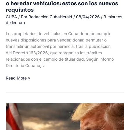
o heredar vehículos: estos son los nuevos
requisitos
CUBA
/ Por
Redacción CubaHerald
/
08/04/2026
/
3 minutos
de lectura
Los propietarios de vehículos en Cuba deberán cumplir
nuevas disposiciones para vender, donar, permutar o
transmitir un automóvil por herencia, tras la publicación
del Decreto 163/2026, que reorganiza los trámites
relacionados con el cambio de titularidad. Según informó
Directorio Cubano, la
Cuba
Read More »
cambia
las
reglas
para
vender,
donar
o
heredar