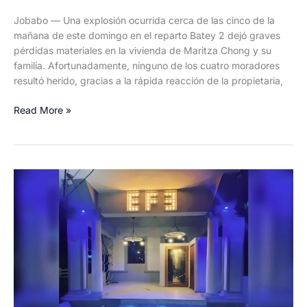
Jobabo — Una explosión ocurrida cerca de las cinco de la
mañana de este domingo en el reparto Batey 2 dejó graves
pérdidas materiales en la vivienda de Maritza Chong y su
familia. Afortunadamente, ninguno de los cuatro moradores
resultó herido, gracias a la rápida reacción de la propietaria,
Explosión
Read More »
de
batería
de
motorina
provoca
incendio
en
vivienda
de
Jobabo:
familia
salva
la