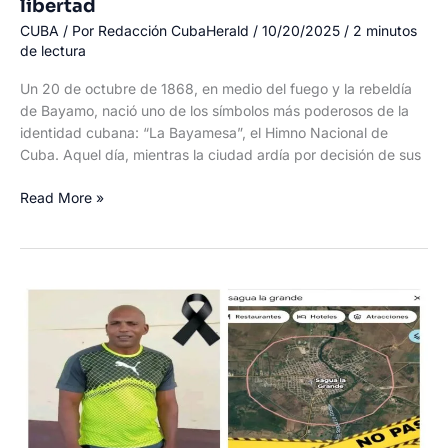
libertad
CUBA
/ Por
Redacción CubaHerald
/
10/20/2025
/
2 minutos
de lectura
Un 20 de octubre de 1868, en medio del fuego y la rebeldía
de Bayamo, nació uno de los símbolos más poderosos de la
identidad cubana: “La Bayamesa”, el Himno Nacional de
Cuba. Aquel día, mientras la ciudad ardía por decisión de sus
Un
Read More »
día
como
hoy
en
la
historia
de
Cuba:
nace
el
Himno