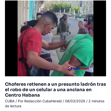
vuelve
a
generar
alarma
tras
el
asesinato
de
un
joven
en
Cienfuegos
Choferes retienen a un presunto ladrón tras
el robo de un celular a una anciana en
Centro Habana
CUBA
/ Por
Redacción CubaHerald
/
08/03/2026
/
2 minutos
de lectura