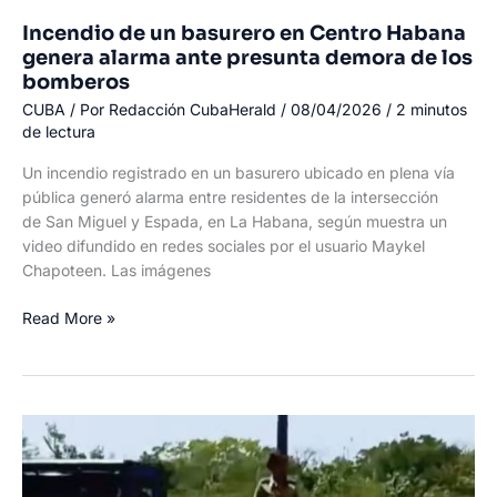
Incendio de un basurero en Centro Habana
genera alarma ante presunta demora de los
bomberos
CUBA
/ Por
Redacción CubaHerald
/
08/04/2026
/
2 minutos
de lectura
Un incendio registrado en un basurero ubicado en plena vía
pública generó alarma entre residentes de la intersección
de San Miguel y Espada, en La Habana, según muestra un
video difundido en redes sociales por el usuario Maykel
Chapoteen. Las imágenes
Incendio
Read More »
de
un
basurero
en
Centro
Habana
genera