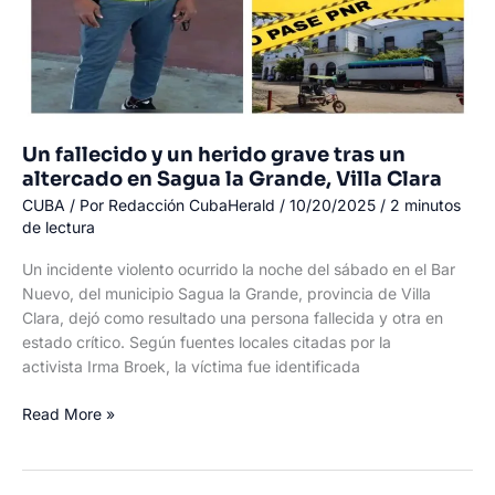
Nacional,
símbolo
eterno
de
libertad
Un fallecido y un herido grave tras un
altercado en Sagua la Grande, Villa Clara
CUBA
/ Por
Redacción CubaHerald
/
10/20/2025
/
2 minutos
de lectura
Un incidente violento ocurrido la noche del sábado en el Bar
Nuevo, del municipio Sagua la Grande, provincia de Villa
Clara, dejó como resultado una persona fallecida y otra en
estado crítico. Según fuentes locales citadas por la
activista Irma Broek, la víctima fue identificada
Un
Read More »
fallecido
y
un