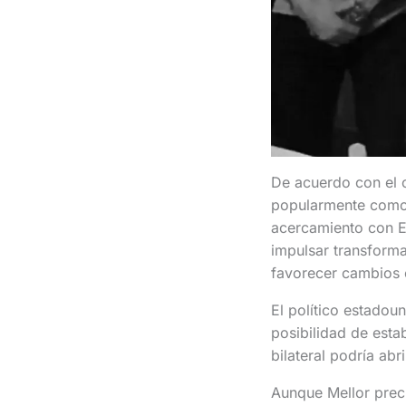
De acuerdo con el 
popularmente como 
acercamiento con Es
impulsar transform
favorecer cambios 
El político estadou
posibilidad de esta
bilateral podría ab
Aunque Mellor preci