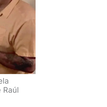
ela
e Raúl