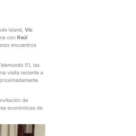
ode Island,
Vic
ana con
Raúl
 unos encuentros
Telemundo 51, las
a visita reciente a
 aproximadamente
invitación de
ivas económicas de