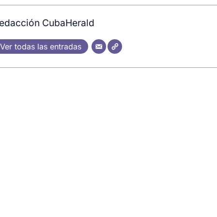
edacción CubaHerald
Ver todas las entradas