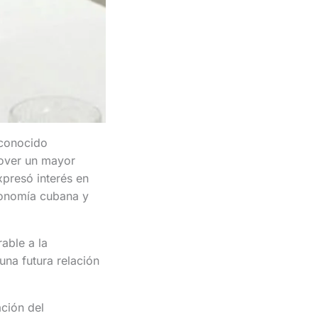
 conocido
over un mayor
xpresó interés en
conomía cubana y
able a la
una futura relación
ación del